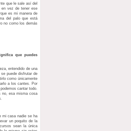
te que le sale así del
, en vez de tener ese
porque es mi manera de
ma del palo que está
pero no como los demás
ignifica que puedes
eza, entendido de una
 se puede disfrutar de
tirlo como únicamente
arlo a los cantes. Por
s podemos cantar todo.
os no, esa misma cosa
s.
n mi casa nadie se ha
evar un poquito de la
cursos sean la única
do lo mismo sin estos