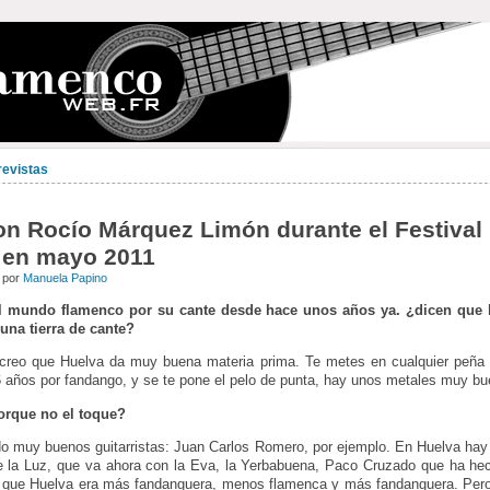
revistas
con Rocío Márquez Limón durante el Festiva
 en mayo 2011
1 por
Manuela Papino
l mundo flamenco por su cante desde hace unos años ya. ¿dicen que h
una tierra de cante?
creo que Huelva da muy buena materia prima. Te metes en cualquier peña
6 años por fandango, y se te pone el pelo de punta, hay unos metales muy b
porque no el toque?
o muy buenos guitarristas: Juan Carlos Romero, por ejemplo. En Huelva ha
e la Luz, que va ahora con la Eva, la Yerbabuena, Paco Cruzado que ha he
 que Huelva era más fandanguera, menos flamenca y más fandanguera. Pero