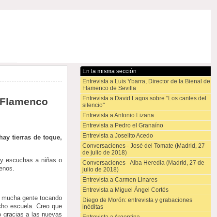
En la misma sección
Entrevista a Luis Ybarra, Director de la Bienal de
Flamenco de Sevilla
Entrevista a David Lagos sobre "Los cantes del
l Flamenco
silencio"
Entrevista a Antonio Lizana
Entrevista a Pedro el Granaíno
Entrevista a Joselito Acedo
ay tierras de toque,
Conversaciones - José del Tomate (Madrid, 27
de julio de 2018)
 y escuchas a niñas o
Conversaciones - Alba Heredia (Madrid, 27 de
uenos.
julio de 2018)
Entrevista a Carmen Linares
Entrevista a Miguel Ángel Cortés
y mucha gente tocando
Diego de Morón: entrevista y grabaciones
cho escuela. Creo que
inéditas
 gracias a las nuevas