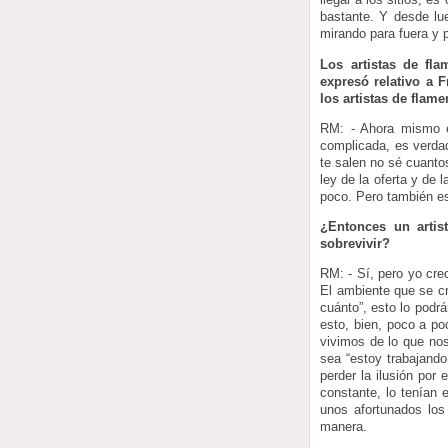
bastante. Y desde lu
mirando para fuera y p
Los artistas de fl
expresó relativo a 
los artistas de fla
RM: - Ahora mismo es
complicada, es verda
te salen no sé cuanto
ley de la oferta y de 
poco. Pero también es
¿Entonces un artis
sobrevivir?
RM: - Sí, pero yo cre
El ambiente que se c
cuánto”, esto lo podr
esto, bien, poco a po
vivimos de lo que nos
sea “estoy trabajand
perder la ilusión por
constante, lo tenían
unos afortunados los
manera.