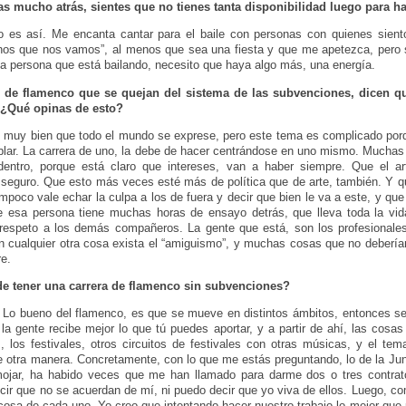
as mucho atrás, sientes que no tienes tanta disponibilidad luego para ha
 es así. Me encanta cantar para el baile con personas con quienes sien
nos que nos vamos”, al menos que sea una fiesta y que me apetezca, pero si
 persona que está bailando, necesito que haya algo más, una energía.
 de flamenco que se quejan del sistema de las subvenciones, dicen q
 ¿Qué opinas de esto?
 muy bien que todo el mundo se exprese, pero este tema es complicado por
ablar. La carrera de uno, la debe de hacer centrándose en uno mismo. Mucha
dentro, porque está claro que intereses, van a haber siempre. Que el a
 seguro. Que esto más veces esté más de política que de arte, también. Y 
mpoco vale echar la culpa a los de fuera y decir que bien le va a este, y qu
 esa persona tiene muchas horas de ensayo detrás, que lleva toda la vi
 respeto a los demás compañeros. La gente que está, son los profesionales
n cualquier otra cosa exista el “amiguismo”, y muchas cosas que no debería
e.
de tener una carrera de flamenco sin subvenciones?
 Lo bueno del flamenco, es que se mueve en distintos ámbitos, entonces se
la gente recibe mejor lo que tú puedes aportar, y a partir de ahí, las cosa
, los festivales, otros circuitos de festivales con otras músicas, y el te
de otra manera. Concretamente, con lo que me estás preguntando, lo de la Jun
jar, ha habido veces que me han llamado para darme dos o tres contrato
ir que no se acuerdan de mí, ni puedo decir que yo viva de ellos. Luego, 
es cosa de cada uno. Yo creo que intentando hacer nuestro trabajo lo mejor q