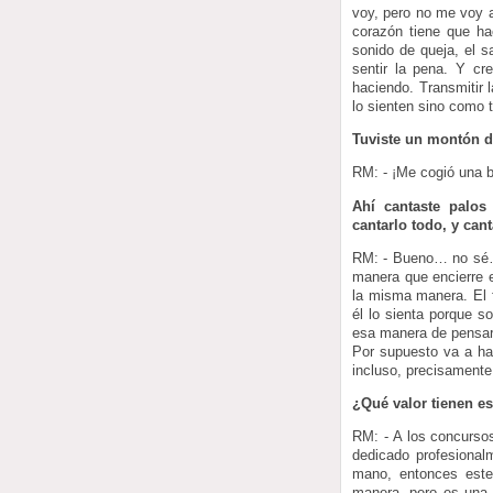
voy, pero no me voy a
corazón tiene que ha
sonido de queja, el s
sentir la pena. Y c
haciendo. Transmitir 
lo sienten sino como t
Tuviste un montón d
RM: - ¡Me cogió una b
Ahí cantaste palos
cantarlo todo, y can
RM: - Bueno… no sé… 
manera que encierre e
la misma manera. El 
él lo sienta porque s
esa manera de pensar,
Por supuesto va a ha
incluso, precisamente
¿Qué valor tienen e
RM: - A los concurso
dedicado profesional
mano, entonces este
manera, pero es una 