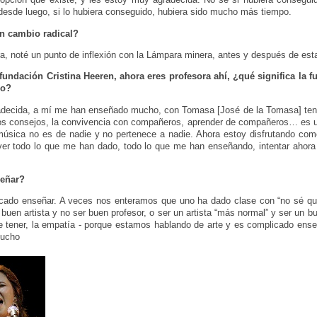
desde luego, si lo hubiera conseguido, hubiera sido mucho más tiempo.
n cambio radical?
ra, noté un punto de inflexión con la Lámpara minera, antes y después de esta
fundación Cristina Heeren, ahora eres profesora ahí, ¿qué significa la f
do?
decida, a mí me han enseñado mucho, con Tomasa [José de la Tomasa] ten
 los consejos, la convivencia con compañeros, aprender de compañeros… es u
música no es de nadie y no pertenece a nadie. Ahora estoy disfrutando com
er todo lo que me han dado, todo lo que me han enseñando, intentar ahora p
señar?
ado enseñar. A veces nos enteramos que uno ha dado clase con “no sé qui
buen artista y no ser buen profesor, o ser un artista “más normal” y ser un bu
 tener, la empatía - porque estamos hablando de arte y es complicado enseñ
mucho