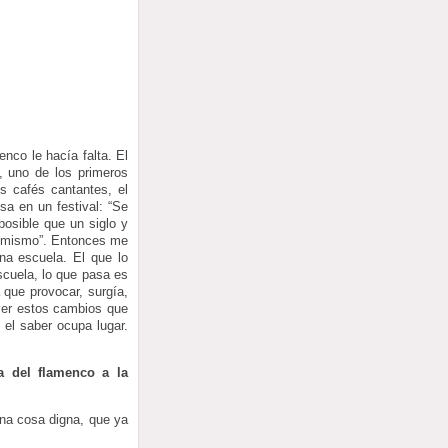
nco le hacía falta. El
 uno de los primeros
s cafés cantantes, el
a en un festival: “Se
osible que un siglo y
lo mismo”. Entonces me
na escuela. El que lo
scuela, lo que pasa es
 que provocar, surgía,
ver estos cambios que
el saber ocupa lugar.
a del flamenco a la
na cosa digna, que ya