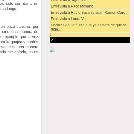
Entrevista a Argentina
mos sólo con dar a un
Entrevista a Paco Moyano
 fandango.
Entrevista a Rocío Bazán y Juan Ramón Caro
Entrevista a Laura Vital
Encarna Anillo "Creo que ya es hora de que se
 un poco cansino, por
diga..."
, sino una manera de
1
or ejemplo que la voz
2
ra la guajira y cantes
resarse de una manera
uando me enfado, no es