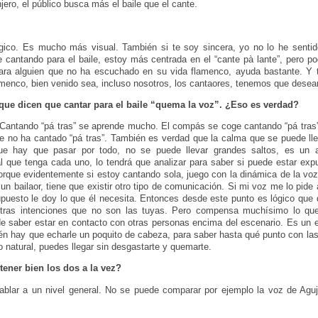
jero, el público busca más el baile que el cante.
gico. Es mucho más visual. También si te soy sincera, yo no lo he senti
e cantando para el baile, estoy más centrada en el “cante pà lante”, pero po
ra alguien que no ha escuchado en su vida flamenco, ayuda bastante. Y t
lamenco, bien venido sea, incluso nosotros, los cantaores, tenemos que desea
que dicen que cantar para el baile “quema la voz”. ¿Eso es verdad?
Cantando “pá tras” se aprende mucho. El compás se coge cantando “pá tras”,
 no ha cantado “pá tras”. También es verdad que la calma que se puede lle
que hay que pasar por todo, no se puede llevar grandes saltos, es un a
l que tenga cada uno, lo tendrá que analizar para saber si puede estar ex
rque evidentemente si estoy cantando sola, juego con la dinámica de la vo
un bailaor, tiene que existir otro tipo de comunicación. Si mi voz me lo pide 
upuesto le doy lo que él necesita. Entonces desde este punto es lógico qu
otras intenciones que no son las tuyas. Pero compensa muchísimo lo que
e saber estar en contacto con otras personas encima del escenario. Es un 
én hay que echarle un poquito de cabeza, para saber hasta qué punto con las
 natural, puedes llegar sin desgastarte y quemarte.
ener bien los dos a la vez?
blar a un nivel general. No se puede comparar por ejemplo la voz de Agu