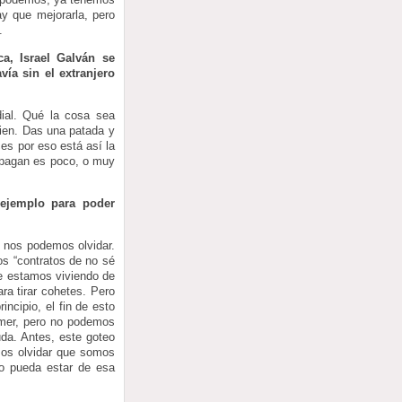
y que mejorarla, pero
.
a, Israel Galván se
ía sin el extranjero
dial. Qué la cosa sea
ien. Das una patada y
es por eso está así la
ue pagan es poco, o muy
 ejemplo para poder
o nos podemos olvidar.
s “contratos de no sé
ue estamos viviendo de
ra tirar cohetes. Pero
ncipio, el fin de esto
omer, pero no podemos
uda. Antes, este goteo
mos olvidar que somos
to pueda estar de esa