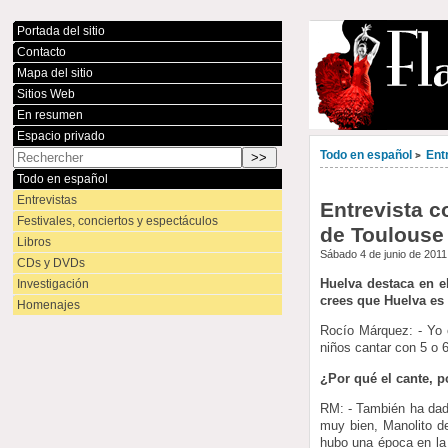
Portada del sitio
Contacto
Mapa del sitio
Sitios Web
En resumen
Espacio privado
Todo en español
Ent
>
Todo en español
Entrevistas
Entrevista 
Festivales, conciertos y espectáculos
de Toulouse
Libros
Sábado 4 de junio de 201
CDs y DVDs
Huelva destaca en e
Investigación
crees que Huelva es 
Homenajes
Rocío Márquez: - Yo 
niños cantar con 5 o 
¿Por qué el cante, 
RM: - También ha dad
muy bien, Manolito d
hubo una época en la