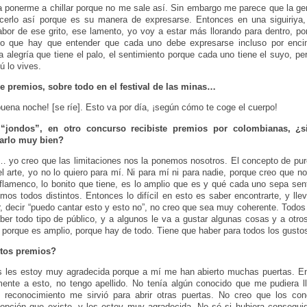
 ponerme a chillar porque no me sale así. Sin embargo me parece que la gen
cerlo así porque es su manera de expresarse. Entonces en una siguiriya
abor de ese grito, ese lamento, yo voy a estar más llorando para dentro, 
reo que hay que entender que cada uno debe expresarse incluso por enci
la alegría que tiene el palo, el sentimiento porque cada uno tiene el suyo, 
ú lo vives.
e premios, sobre todo en el festival de las minas…
uena noche! [se ríe]. Esto va por día, ¡según cómo te coge el cuerpo!
 “jondos”, en otro concurso recibiste premios por colombianas, ¿s
tarlo muy bien?
yo creo que las limitaciones nos la ponemos nosotros. El concepto de pur
l arte, yo no lo quiero para mí. Ni para mí ni para nadie, porque creo que no
flamenco, lo bonito que tiene, es lo amplio que es y qué cada uno sepa sen
omos todos distintos. Entonces lo difícil en esto es saber encontrarte, y llev
 decir “puedo cantar esto y esto no”, no creo que sea muy coherente. Todo
ber todo tipo de público, y a algunos le va a gustar algunas cosas y a otr
 porque es amplio, porque hay de todo. Tiene que haber para todos los gusto
stos premios?
s les estoy muy agradecida porque a mí me han abierto muchas puertas. E
mente a esto, no tengo apellido. No tenía algún conocido que me pudiera ll
 reconocimiento me sirvió para abrir otras puertas. No creo que los con
opción que existe, y les estoy muy agradecida. No sé si hubiera consegui