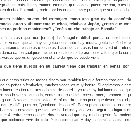
ego es un país libre y cuando creemos que la cosa puede mejorar, pues ha
ara dentro. Por parte y parte, por los que critican y por los que son criticados
amenco hablan mucho del extranjero como una gran ayuda económic
Francia, otros y últimamente muchos, relativo a Japón, ¿crees que todav
menco no podrían mantenerse? ¿Tenéis mucho trabajo en España?
tá la cosa que arde [se ríe]. Está regular, difícil, pero a un nivel mun
d, es verdad que ahí hay un goteo constante, hay mucha gente haciéndolo b
s cantaores, bailaores o tocaores, haciendo las cosas bien de verdad. Entonc
la demanda: en cualquier tablao, en cualquier sitio así, pues a lo mejor lo q
 verdad que es un goteo constante del que se puede vivir.
ta que tiene huecos en su carrera tiene que trabajar en peñas por
o que estos sitios de menos dinero son también los que forman este arte. N
rea en peñas o festivales, muchas veces es muy bonito. Si aspiramos a esto
án hacer tres figuras, tres cabezas de cartel… yo te estoy hablando de los q
co nos lo vamos curando, vamos a otros sitios, poco a poco, tampoco es pa
 gusta. A veces se nos olvida. A mí me da mucha pena que desde casi el pri
o aquí y allá”, pues no, “¡háblame de cante!”. Por supuesto tenemos que c
 el arte y la devoción que siempre ha habido y que va a seguir sin lugar a d
 entre 4, entre menos gente. Hoy es verdad que hay mucha gente. No pode
 que podemos vivir de esto. Y me siento así y doy las gracias a que es