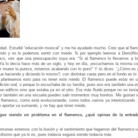
sidad. Estudié “educación musical” y me ha ayudado mucho. Creo que al flame
ndo y no lo podemos sentir con miedo. Si por ejemplo leemos a Demófilo,
enco, ves que una preocupación suya era :“Si al flamenco lo llevamos a lo
Ya lo decía hace más de un siglo, y hoy en día, ¡escuchamos la misma cos
e muere la pureza, estamos acabando con lo puro!” Y tú dices: “¿Cómo es p
ue haciendo y diciendo lo mismo?, con distintas caras pero en el fondo es 
lantearnos esto para no tener este miedo. El flamenco puede estar en u
dición oral, o porque lo escuchaba de su familia, pues eso era también una e
 un edificio sino que estaba ya en el sitio. Era más fluido porque no se tenía
ro también en una escuela pueden salir momentos muy bonitos. Me gustan 
 flamenco, como está evolucionando, como todos vamos ya interiorizando : 
e aportar va sumando, y no hay que tener miedo.
gue siendo un problema en el flamenco, ¿qué opinas de la entrad
rsonas estemos con la ilusión y el sentimiento que hagamos del flamenco u
cidísimo que ya lo es, pues todavía seguirá siendo todavía más.