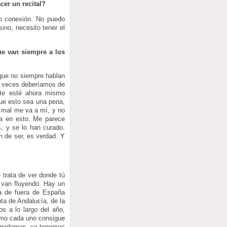
cer un recital?
to conexión. No puedo
no, necesito tener el
ue van siempre a los
que no siempre hablan
s veces deberíamos de
rte esté ahora mismo
que esto sea una pena,
e mal me va a mí, y no
da en esto. Me parece
, y se lo han curado.
n de ser, es verdad. Y
 trata de ver donde tú
s van fluyendo. Hay un
ma de fuera de España
ta de Andalucía, de la
s a lo largo del año,
como cada uno consigue
ue podemos, ya tenemos