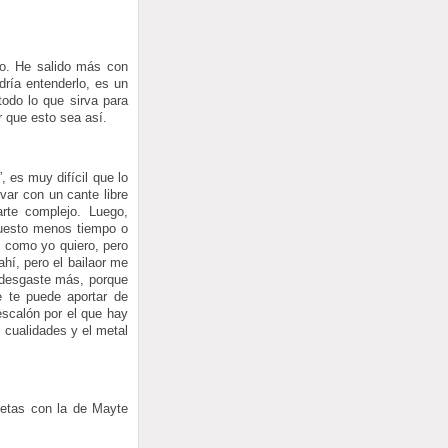
do. He salido más con
dría entenderlo, es un
odo lo que sirva para
r que esto sea así.
 es muy difícil que lo
var con un cante libre
rte complejo. Luego,
puesto menos tiempo o
z como yo quiero, pero
ahí, pero el bailaor me
e desgaste más, porque
 te puede aportar de
escalón por el que hay
 cualidades y el metal
jetas con la de Mayte