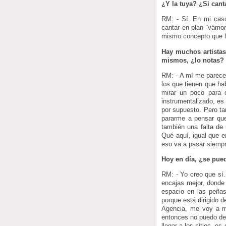
¿Y la tuya? ¿Si cant
RM: - Sí. En mi caso
cantar en plan “vámo
mismo concepto que la
Hay muchos artistas
mismos, ¿lo notas?
RM: - A mí me parece
los que tienen que h
mirar un poco para 
instrumentalizado, es
por supuesto. Pero ta
pararme a pensar que
también una falta de
Qué aquí, igual que e
eso va a pasar siempr
Hoy en día, ¿se pue
RM: - Yo creo que sí.
encajas mejor, donde 
espacio en las peñas
porque está dirigido 
Agencia, me voy a mo
entonces no puedo dec
llegar a los sitios, 