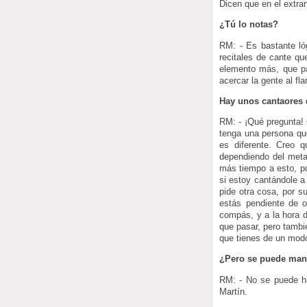
Dicen que en el extran
¿Tú lo notas?
RM: - Es bastante ló
recitales de cante qu
elemento más, que pa
acercar la gente al f
Hay unos cantaores 
RM: - ¡Qué pregunta! 
tenga una persona que
es diferente. Creo 
dependiendo del meta
más tiempo a esto, po
si estoy cantándole a 
pide otra cosa, por s
estás pendiente de 
compás, y a la hora d
que pasar, pero tambi
que tienes de un modo
¿Pero se puede mant
RM: - No se puede ha
Martín.