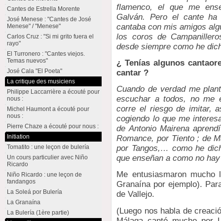
flamenco, el que me ens
Cantes de Estrella Morente
Galván. Pero el cante ha
José Menese : "Cantes de José
cantaba con mis amigos alg
Menese" / "Menese"
los coros de Campanilleros
Carlos Cruz : "Si mi grito fuera el
rayo"
desde siempre como he dich
El Turronero : "Cantes viejos.
Temas nuevos"
¿ Tenías algunos cantaor
José Cala "El Poeta"
cantar ?
La critique des musiciens
Cuando de verdad me plant
Philippe Laccarrière a écouté pour
escuchar a todos, no me e
nous :
corre el riesgo de imitar, 
Michel Haumont a écouté pour
nous :
cogiendo lo que me interes
Pierre Chaze a écouté pour nous :
de Antonio Mairena aprendí
Initiation
Romance, por Tiento ; de Ma
Tomatito : une leçon de bulería
por Tangos,… como he dich
que enseñan a como no hay 
Un cours particulier avec Niño
Ricardo
Me entusiasmaron mucho l
Niño Ricardo : une leçon de
fandangos
Granaína por ejemplo). Par
La Soleá por Bulería
de Vallejo.
La Granaína
(Luego nos habla de creació
La Bulería (1ère partie)
Málaga cantó mucho por Le