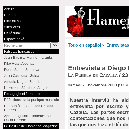
Accueil
Contact
Plan du site
Sites Web
En résumé
Espace privé
Todo en español
Entrevista
>
Falsetas françaises
Jean-Baptiste Marino : Taranta
Kiko Ruiz : Alegrías
Entrevista a Diego 
Pedro Soler : Siguiriya
La Puebla de Cazalla / 23
Juan Carmona : Soleá
Antonio Negro : Bulerías
samedi 21 novembre 2009 par
M
Hermanos Sánchez : Alegrías
Pédagogie et flamenco
Nuestra interviú ha si
Réflexions sur la pratique musicale
entrevista por escrito
Un mois à la Fondation Cristina
Heeren
Cazalla. Las partes escr
Aprende guitarra flamenca con
contestaciones que nos h
Oscar Herrero
las que nos hizo el día de
Le Best Of de Flamenco Magazine