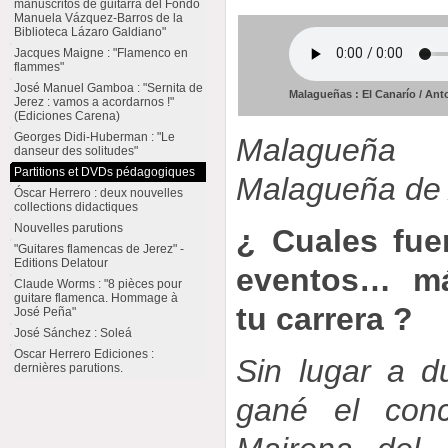
manuscritos de guitarra del Fondo
Manuela Vázquez-Barros de la
Biblioteca Lázaro Galdiano"
Jacques Maigne : "Flamenco en
flammes"
José Manuel Gamboa : "Sernita de
Malagueñas : El Canarío / An
Jerez : vamos a acordarnos !"
(Ediciones Carena)
Georges Didi-Huberman : "Le
Malagueña
danseur des solitudes"
Partitions et DVDs pédagogiques
Malagueña de
Óscar Herrero : deux nouvelles
collections didactiques
Nouvelles parutions
¿ Cuales fue
"Guitares flamencas de Jerez" -
Editions Delatour
eventos… má
Claude Worms : "8 pièces pour
guitare flamenca. Hommage à
tu carrera ?
José Peña"
José Sánchez : Soleá
Oscar Herrero Ediciones :
Sin lugar a 
dernières parutions.
gané el con