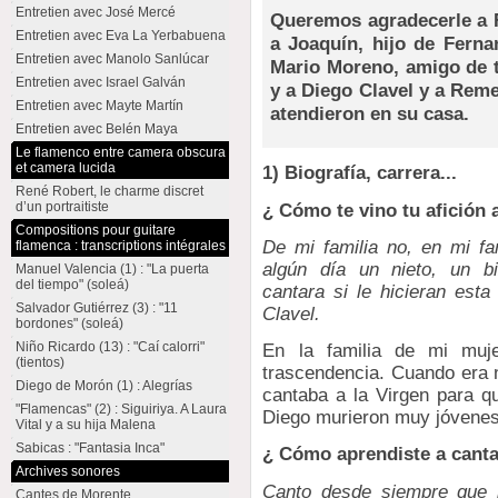
Entretien avec José Mercé
Queremos agradecerle a F
Entretien avec Eva La Yerbabuena
a Joaquín, hijo de Ferna
Entretien avec Manolo Sanlúcar
Mario Moreno, amigo de t
Entretien avec Israel Galván
y a Diego Clavel y a Reme
Entretien avec Mayte Martín
atendieron en su casa.
Entretien avec Belén Maya
Le flamenco entre camera obscura
et camera lucida
1) Biografía, carrera...
René Robert, le charme discret
d’un portraitiste
¿ Cómo te vino tu afición a
Compositions pour guitare
De mi familia no, en mi fa
flamenca : transcriptions intégrales
algún día un nieto, un bi
Manuel Valencia (1) : "La puerta
del tiempo" (soleá)
cantara si le hicieran esta
Salvador Gutiérrez (3) : "11
Clavel.
bordones" (soleá)
Niño Ricardo (13) : "Caí calorri"
En la familia de mi muj
(tientos)
trascendencia. Cuando era n
Diego de Morón (1) : Alegrías
cantaba a la Virgen para q
"Flamencas" (2) : Siguiriya. A Laura
Diego murieron muy jóvenes,
Vital y a su hija Malena
Sabicas : "Fantasia Inca"
¿ Cómo aprendiste a canta
Archives sonores
Canto desde siempre que r
Cantes de Morente