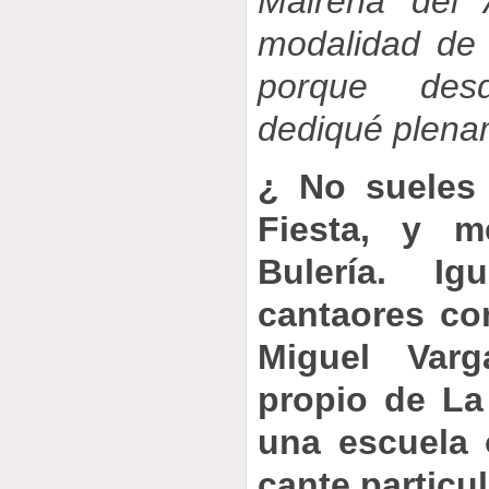
Mairena del 
modalidad de 
porque des
dediqué plena
¿ No sueles
Fiesta, y m
Bulería. I
cantaores c
Miguel Var
propio de La
una escuela 
cante particu