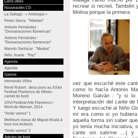
Liens utiles
recrear si recreó. También 
Nouveautés CD
Molina porque la primera
La Sallago : « Antología »
Pedro Sierra : "Nikelao"
Antonio Fernández :
"Desvariaciones flamencas"
Antonio Fernández :
"Desvariaciones flamencas"
Manolo Sanlúcar : "Medea"
Niño Josele : "Paz"
Agenda
Agenda
Galerie
Hernando Viñes
vez que escuché este cante
René Robert : deux jours au XXXe
como lo hacía Antonio Mai
Festival Flamenco de Nîmes -
Moreno Galván : “y si lo 
carnet de bord
interpretación del cante de
XXVI Festival Arte Flamenco /
Mont-de-Marsan, 2014
Y luego escuché al Niño Glo
"Ande vamos" 1
mí era como si yo hubiera
aquella forma sin saber qu
Meilleurs voeux de Miguel Alcala à
tous nos lecteurs
yo tenía mucha iniciativa, 
"Ande vamos" 2
cante sin salirme …( y 
Articles de fond