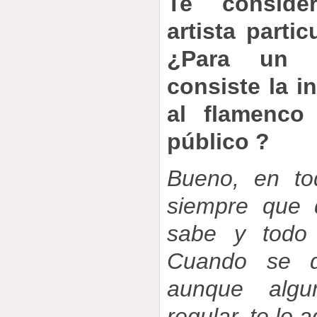
Te consid
artista parti
¿Para un 
consiste la i
al flamenco
público ?
Bueno, en to
siempre que 
sabe y todo
Cuando se d
aunque algu
regular, te lo 