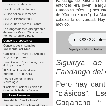
Fandango del Gloria la ori
La Séville des Machado
entonces era joven, alarg
L’école sévillane du baile
Caracoles míos… ( nos inte
Museo del baile flamenco
de “Como relucen”). La Ma
cabeza la de verdad. Hay
Séville : Biennale 2006
movido.
Séville : une histoire du cante
Les tangos dans la discographie
de Pastora Pavón "Niña de los
Peines" (première partie)
Concerts et spectacles
Concerts des ensembles
Kapsberger et Elyma
Seguiriya de Manuel Molina
Cancanilla de Marbella / Antonio
Moya / Pepe Torres
Siguiriya d
Israel Galván : "La Consagración
de la primavera"
Fandango del G
El Pola et Juan del Gastor :
Bergerac, 4 août 2013
Pedro Soler et Philippe
Pero hay can
Mouratoglou
"Pastora" : Pastora Galván à la
Grande Halle de La Villette
“clásicos”. 
Frontières flamencas
Cagancho “ 
Arrajatabla : "Sevilla blues"
L’ Arpeggiata / José Manuel Cano /