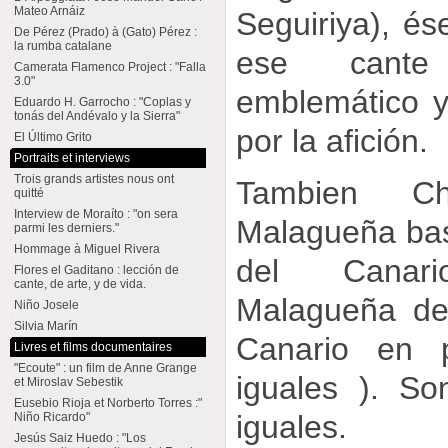
Mateo Arnáiz
Seguiriya), és
De Pérez (Prado) à (Gato) Pérez :
la rumba catalane
ese cante
Camerata Flamenco Project : "Falla
3.0"
emblemático 
Eduardo H. Garrocho : "Coplas y
tonás del Andévalo y la Sierra"
por la afición.
El Último Grito
Portraits et interviews
Trois grands artistes nous ont
Tambien C
quitté
Interview de Moraíto : "on sera
Malagueña ba
parmi les derniers."
Hommage à Miguel Rivera
del Canar
Flores el Gaditano : lección de
cante, de arte, y de vida.
Malagueña de
Niño Josele
Silvia Marín
Canario en p
Livres et films documentaires
"Ecoute" : un film de Anne Grange
iguales ). S
et Miroslav Sebestik
Eusebio Rioja et Norberto Torres :"
iguales.
Niño Ricardo"
Jesús Saiz Huedo : "Los