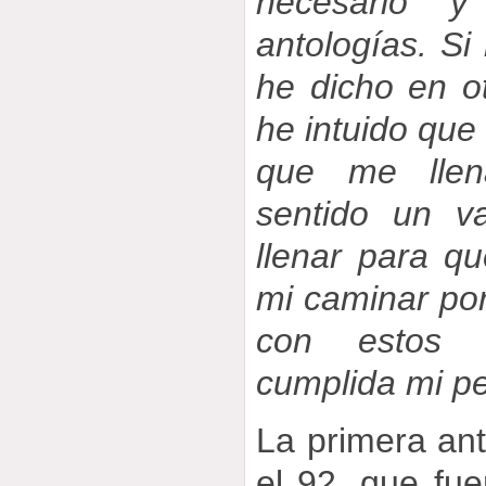
necesario y
antologías. S
he dicho en o
he intuido que
que me llen
sentido un v
llenar para q
mi caminar por
con estos c
cumplida mi p
La primera an
el 92, que fu