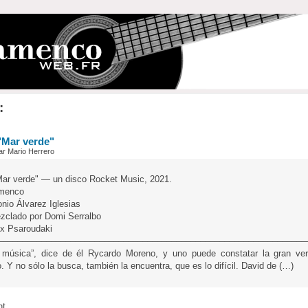
:
 "Mar verde"
ar Mario Herrero
"Mar verde" — un disco Rocket Music, 2021.
amenco
nio Álvarez Iglesias
zclado por Domi Serralbo
ex Psaroudaki
––––––––––––––––––––––––––––––––––––––––––––––––––––––––––––––––
 música”, dice de él Rycardo Moreno, y uno puede constatar la gran ve
. Y no sólo la busca, también la encuentra, que es lo difícil. David de (…)
nt