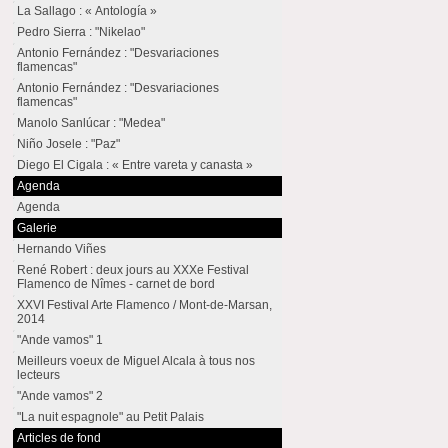
La Sallago : « Antología »
Pedro Sierra : "Nikelao"
Antonio Fernández : "Desvariaciones
flamencas"
Antonio Fernández : "Desvariaciones
flamencas"
Manolo Sanlúcar : "Medea"
Niño Josele : "Paz"
Diego El Cigala : « Entre vareta y canasta »
Agenda
Agenda
Galerie
Hernando Viñes
René Robert : deux jours au XXXe Festival
Flamenco de Nîmes - carnet de bord
XXVI Festival Arte Flamenco / Mont-de-Marsan,
2014
"Ande vamos" 1
Meilleurs voeux de Miguel Alcala à tous nos
lecteurs
"Ande vamos" 2
"La nuit espagnole" au Petit Palais
Articles de fond