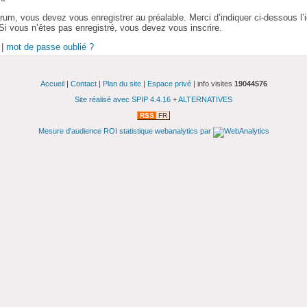
orum, vous devez vous enregistrer au préalable. Merci d’indiquer ci-dessous l’i
 Si vous n’êtes pas enregistré, vous devez vous inscrire.
|
mot de passe oublié ?
Accueil
|
Contact
|
Plan du site
|
Espace privé
| info visites
19044576
Site réalisé avec SPIP 4.4.16
+
ALTERNATIVES
RSS
FR
Mesure d'audience ROI statistique webanalytics par