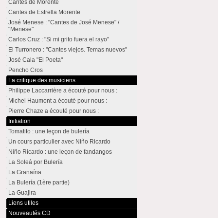
Cantes de Morente
Cantes de Estrella Morente
José Menese : "Cantes de José Menese" /
"Menese"
Carlos Cruz : "Si mi grito fuera el rayo"
El Turronero : "Cantes viejos. Temas nuevos"
José Cala "El Poeta"
Pencho Cros
La critique des musiciens
Philippe Laccarrière a écouté pour nous :
Michel Haumont a écouté pour nous :
Pierre Chaze a écouté pour nous :
Initiation
Tomatito : une leçon de bulería
Un cours particulier avec Niño Ricardo
Niño Ricardo : une leçon de fandangos
La Soleá por Bulería
La Granaína
La Bulería (1ère partie)
La Guajira
Liens utiles
Nouveautés CD