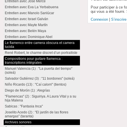
Entretien avec José Mercé
Pour participer à ce f
Entretien avec Eva La Yerbabuena
qui vous a été fourni.
Entretien avec Manolo Sanlúcar
Entretien avec Israel Galván
Connexion
|
S’inscrire
Entretien avec Mayte Martín
Entretien avec Belén Maya
Entretien avec Dominique Abel
Le flamenco entre camera obscura et camera
lucida
René Robert, le charme discret d’un portraitiste
Compositions pour guitare flamenca :
transcriptions intégrales
Manuel Valencia (1) : "La puerta del tiempo"
(soleá)
Salvador Gutiérrez (3) : "11 bordones" (soleá)
Niño Ricardo (13) : "Caí calorri" (tientos)
Diego de Morón (1) : Alegrías
"Flamencas" (2) : Siguiriya. A Laura Vital y a su
hija Malena
Sabicas : "Fantasia Inca"
Joselito Acedo (2) : "El jardín de las flores
amargas" (taranta)
Archives sonores