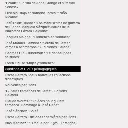
"Ecoute" : un film de Anne Grange et Miroslav
Sebestik
Eusebio Rioja et Norberto Torres :" Niño
Ricardo"
Jesús Saiz Huedo : "Los manuscritos de guitarra
del Fondo Manuela Vázquez-Barros de la
Biblioteca Lázaro Galdiano"
Jacques Maigne : "Flamenco en flammes"
José Manuel Gamboa : "Sernita de Jerez :
vamos a acordarnos !" (Ediciones Carena)
Georges Didi-Huberman : "Le danseur des
solitudes"
Loren Chuse "Mujer y flamenco"
Partitions et DVDs pédagogiques
Óscar Herrero : deux nouvelles collections
didactiques
Nouvelles parutions
"Guitares flamencas de Jerez" - Editions
Delatour
Claude Worms : "8 pièces pour guitare
flamenca. Hommage à José Peña"
José Sánchez : Soleá
Oscar Herrero Ediciones : dernières parutions.
Blas Martínez : "El toque por..." (vol. 1 : tangos)