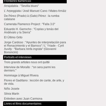
Frontières flamencas
Arrajatabla : "Sevilla blues"
L’ Arpeggiata / José Manuel Cano / Mateo Arnáiz
De Pérez (Prado) à (Gato) Pérez : la rumba
catalane
Camerata Flamenco Project : "Falla 3.0"
Eduardo H. Garrocho : "Coplas y tonás del
Andévalo y la Sierra"
El Último Grito
Jorge Cardoso : "Apuntes de interpretación para
el Renacimiento y el Barroco" / L’ Yriade - Cyril
Auvity : "Barbara ninfa ingrata" (Giovanni
Bononcini)
Portraits et interviews
Trois grands artistes nous ont quitté
Interview de Moraíto : "on sera parmi les
derniers."
Hommage à Miguel Rivera
Flores el Gaditano : lección de cante, de arte, y
de vida.
Niño Josele
Silvia Marín
Entretien avec Juan Carmona
Livres et films documentaires