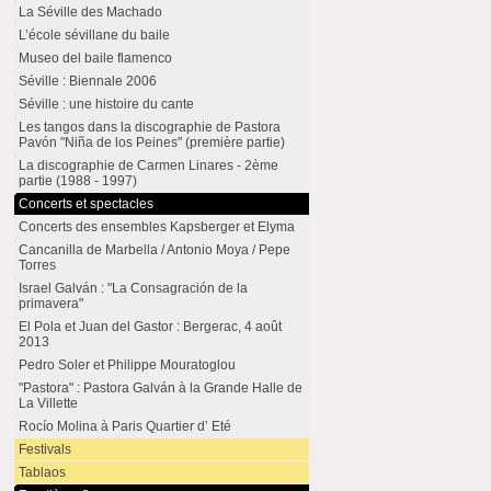
La Séville des Machado
L’école sévillane du baile
Museo del baile flamenco
Séville : Biennale 2006
Séville : une histoire du cante
Les tangos dans la discographie de Pastora
Pavón "Niña de los Peines" (première partie)
La discographie de Carmen Linares - 2ème
partie (1988 - 1997)
Concerts et spectacles
Concerts des ensembles Kapsberger et Elyma
Cancanilla de Marbella / Antonio Moya / Pepe
Torres
Israel Galván : "La Consagración de la
primavera"
El Pola et Juan del Gastor : Bergerac, 4 août
2013
Pedro Soler et Philippe Mouratoglou
"Pastora" : Pastora Galván à la Grande Halle de
La Villette
Rocío Molina à Paris Quartier d’ Eté
Festivals
Tablaos