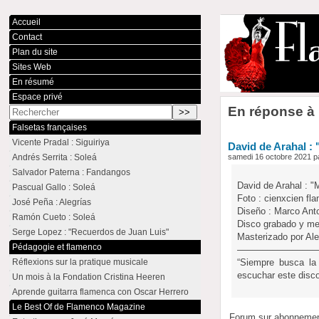
Accueil
Contact
Plan du site
Sites Web
En résumé
Espace privé
En réponse à 
Falsetas françaises
Vicente Pradal : Siguiriya
David de Arahal :
Andrés Serrita : Soleá
samedi 16 octobre 2021 p
Salvador Paterna : Fandangos
David de Arahal : 
Pascual Gallo : Soleá
Foto : cienxcien fl
José Peña : Alegrías
Diseño : Marco Anto
Ramón Cueto : Soleá
Disco grabado y me
Serge Lopez : "Recuerdos de Juan Luis"
Masterizado por Al
Pédagogie et flamenco
––––––––––––––––
Réflexions sur la pratique musicale
“Siempre busca la
escuchar este disco
Un mois à la Fondation Cristina Heeren
Aprende guitarra flamenca con Oscar Herrero
Le Best Of de Flamenco Magazine
Forum sur abonneme