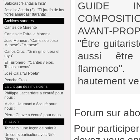
GUIDE I
Sabicas : "Fantasia Inca"
Joselito Acedo (2) : "El jardín de las
flores amargas" (taranta)
COMPOSITI
Archives sonores
Cantes de Morente
AVANT-PRO
Cantes de Estrella Morente
"Être guitaris
José Menese : "Cantes de José
Menese" / "Menese"
Carlos Cruz : "Si mi grito fuera el
aussi être
rayo"
El Turronero : "Cantes viejos.
flamenco". 
Temas nuevos"
José Cala "El Poeta"
hautement ve
Pencho Cros
La critique des musiciens
Philippe Laccarrière a écouté pour
nous :
Michel Haumont a écouté pour
nous :
Forum sur ab
Pierre Chaze a écouté pour nous :
Initiation
Pour participe
Tomatito : une leçon de bulería
Un cours particulier avec Niño
devez vous enr
Ricardo