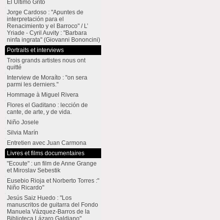
El Último Grito
Jorge Cardoso : "Apuntes de
interpretación para el
Renacimiento y el Barroco" / L’
Yriade - Cyril Auvity : "Barbara
ninfa ingrata" (Giovanni Bononcini)
Portraits et interviews
Trois grands artistes nous ont
quitté
Interview de Moraíto : "on sera
parmi les derniers."
Hommage à Miguel Rivera
Flores el Gaditano : lección de
cante, de arte, y de vida.
Niño Josele
Silvia Marín
Entretien avec Juan Carmona
Livres et films documentaires
"Ecoute" : un film de Anne Grange
et Miroslav Sebestik
Eusebio Rioja et Norberto Torres :"
Niño Ricardo"
Jesús Saiz Huedo : "Los
manuscritos de guitarra del Fondo
Manuela Vázquez-Barros de la
Biblioteca Lázaro Galdiano"