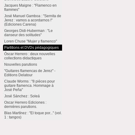
Jacques Maigne : "Flamenco en
flammes"
José Manuel Gamboa : "Sernita de
Jerez : vamos a acordarnos !"
(Ediciones Carena)
Georges Didi-Huberman : "Le
danseur des solitudes"
Loren Chuse "Mujer y flamenco"
Partitions et DVDs pédagogiques
Óscar Herrero : deux nouvelles
collections didactiques
Nouvelles parutions
"Guitares flamencas de Jerez" -
Editions Delatour
Claude Worms : "8 pièces pour
guitare flamenca. Hommage à
José Peña"
José Sánchez : Soleá
Oscar Herrero Ediciones :
dernières parutions.
Blas Martínez : "El toque por..." (vol.
1 : tangos)