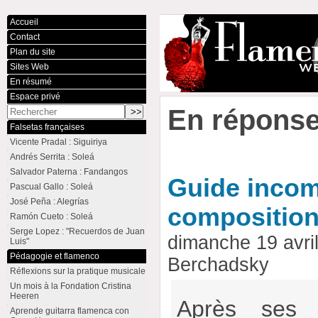
Accueil
Contact
Plan du site
Sites Web
En résumé
Espace privé
En réponse
Falsetas françaises
Vicente Pradal : Siguiriya
Andrés Serrita : Soleá
Salvador Paterna : Fandangos
Guide incom
Pascual Gallo : Soleá
José Peña : Alegrías
composition
Ramón Cueto : Soleá
Serge Lopez : "Recuerdos de Juan
dimanche 19 avri
Luis"
Pédagogie et flamenco
Berchadsky
Réflexions sur la pratique musicale
Un mois à la Fondation Cristina
Heeren
Après ses r
Aprende guitarra flamenca con