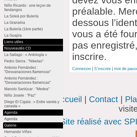
Niño Ricardo : une leçon de
préalable. Merc
fandangos
La Soleá por Bulería
dessous l’ident
La Granaína
La Bulería (1ère partie)
vous a été four
La Guajira
pas enregistré
Liens utiles
Nouveautés CD
inscrire.
La Sallago : « Antología »
Pedro Sierra : "Nikelao"
Antonio Fernández :
Connexion
|
S’inscrire
|
mot de passe
"Desvariaciones flamencas"
Antonio Fernández :
"Desvariaciones flamencas"
Manolo Sanlúcar : "Medea"
Niño Josele : "Paz"
Accueil
|
Contact
|
Pla
Diego El Cigala : « Entre vareta y
canasta »
visi
Agenda
Agenda
Site réalisé avec SP
Galerie
Hernando Viñes