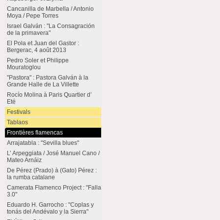
Cancanilla de Marbella / Antonio
Moya / Pepe Torres
Israel Galván : "La Consagración
de la primavera"
El Pola et Juan del Gastor :
Bergerac, 4 août 2013
Pedro Soler et Philippe
Mouratoglou
"Pastora" : Pastora Galván à la
Grande Halle de La Villette
Rocío Molina à Paris Quartier d’
Eté
Festivals
Tablaos
Frontières flamencas
Arrajatabla : "Sevilla blues"
L’ Arpeggiata / José Manuel Cano /
Mateo Arnáiz
De Pérez (Prado) à (Gato) Pérez :
la rumba catalane
Camerata Flamenco Project : "Falla
3.0"
Eduardo H. Garrocho : "Coplas y
tonás del Andévalo y la Sierra"