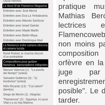
Oscar Herrero
pratique mu
Le Best Of de Flamenco Magazine
Entretien avec José Mercé
Mathias Ber
Entretien avec Eva La Yerbabuena
Entretien avec Manolo Sanlúcar
lectrices
Entretien avec Israel Galván
Entretien avec Mayte Martín
Flamencoweb 
Entretien avec Belén Maya
Entretien avec Dominique Abel
non moins pa
Le flamenco entre camera obscura
et camera lucida
composition
René Robert, le charme discret
d’un portraitiste
orfèvre en la
Compositions pour guitare
flamenca : transcriptions intégrales
juge par
Manuel Valencia (1) : "La puerta
del tiempo" (soleá)
Salvador Gutiérrez (3) : "11
enregistrem
bordones" (soleá)
Niño Ricardo (13) : "Caí calorri"
posible". Le 
(tientos)
Diego de Morón (1) : Alegrías
tarder.
"Flamencas" (2) : Siguiriya. A Laura
Vital y a su hija Malena