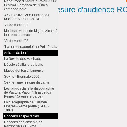
René Robert : deux jours au XXXe
Festival Flamenco de Nîmes -
Mesure d'audience ROI
carnet de bord
XXVI Festival Arte Flamenco /
Mont-de-Marsan, 2014
"Ande vamos" 1
Meilleurs voeux de Miguel Alcala à
tous nos lecteurs
"Ande vamos" 2
"La nuit espagnole" au Petit Palais
Articles de fond
La Séville des Machado
L’école sévillane du baile
Museo del baile flamenco
Séville : Biennale 2006
Séville : une histoire du cante
Les tangos dans la discographie
de Pastora Pavón "Niña de los
Peines" (première partie)
La discographie de Carmen
Linares - 2ème partie (1988 -
1997)
Concerts et spectacles
Concerts des ensembles
Kapsberger et Elyma