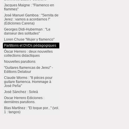
Jacques Maigne : "Flamenco en
flammes"
José Manuel Gamboa : "Sernita de
Jerez : vamos a acordarnos !"
(Ediciones Carena)
Georges Didi-Huberman : "Le
danseur des solitudes"
Loren Chuse "Mujer y flamenco"
Partitions et DVDs pédagogiques
Óscar Herrero : deux nouvelles
collections didactiques
Nouvelles parutions
"Guitares flamencas de Jerez" -
Editions Delatour
Claude Worms : "8 pièces pour
guitare flamenca. Hommage à
José Peña"
José Sánchez : Soleá
Oscar Herrero Ediciones :
dernières parutions.
Blas Martínez : "El toque por..." (vol.
1 : tangos)