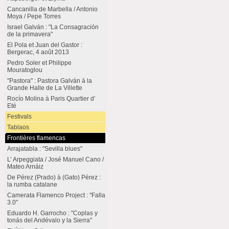
Cancanilla de Marbella / Antonio
Moya / Pepe Torres
Israel Galván : "La Consagración
de la primavera"
El Pola et Juan del Gastor :
Bergerac, 4 août 2013
Pedro Soler et Philippe
Mouratoglou
"Pastora" : Pastora Galván à la
Grande Halle de La Villette
Rocío Molina à Paris Quartier d’
Eté
Festivals
Tablaos
Frontières flamencas
Arrajatabla : "Sevilla blues"
L’ Arpeggiata / José Manuel Cano /
Mateo Arnáiz
De Pérez (Prado) à (Gato) Pérez :
la rumba catalane
Camerata Flamenco Project : "Falla
3.0"
Eduardo H. Garrocho : "Coplas y
tonás del Andévalo y la Sierra"