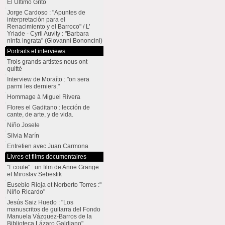
El Último Grito
Jorge Cardoso : "Apuntes de
interpretación para el
Renacimiento y el Barroco" / L’
Yriade - Cyril Auvity : "Barbara
ninfa ingrata" (Giovanni Bononcini)
Portraits et interviews
Trois grands artistes nous ont
quitté
Interview de Moraíto : "on sera
parmi les derniers."
Hommage à Miguel Rivera
Flores el Gaditano : lección de
cante, de arte, y de vida.
Niño Josele
Silvia Marín
Entretien avec Juan Carmona
Livres et films documentaires
"Ecoute" : un film de Anne Grange
et Miroslav Sebestik
Eusebio Rioja et Norberto Torres :"
Niño Ricardo"
Jesús Saiz Huedo : "Los
manuscritos de guitarra del Fondo
Manuela Vázquez-Barros de la
Biblioteca Lázaro Galdiano"