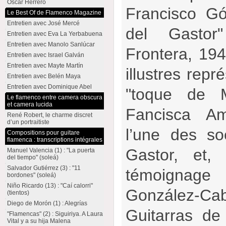
Oscar Herrero
Francisco G
Le Best Of de Flamenco Magazine
Entretien avec José Mercé
del Gasto
Entretien avec Eva La Yerbabuena
Entretien avec Manolo Sanlúcar
Frontera, 194
Entretien avec Israel Galván
Entretien avec Mayte Martín
illustres repr
Entretien avec Belén Maya
Entretien avec Dominique Abel
"toque de 
Le flamenco entre camera obscura
et camera lucida
Fancisca Am
René Robert, le charme discret
d’un portraitiste
l’une des s
Compositions pour guitare
flamenca : transcriptions intégrales
Gastor, et,
Manuel Valencia (1) : "La puerta
del tiempo" (soleá)
Salvador Gutiérrez (3) : "11
témoigna
bordones" (soleá)
Niño Ricardo (13) : "Caí calorri"
González-Ca
(tientos)
Diego de Morón (1) : Alegrías
Guitarras de
"Flamencas" (2) : Siguiriya. A Laura
Vital y a su hija Malena