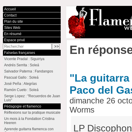
Accueil
Contact
Plan du site
Sites Web
En résumé
Espace privé
En réponse
Falsetas françaises
Vicente Pradal : Siguiriya
Andrés Serrita : Soleá
Salvador Paterna : Fandangos
"La guitarra
Pascual Gallo : Soleá
José Peña : Alegrías
Paco del Ga
Ramón Cueto : Soleá
Serge Lopez : "Recuerdos de Juan
dimanche 26 oct
Luis"
Pédagogie et flamenco
Worms
Réflexions sur la pratique musicale
Un mois à la Fondation Cristina
Heeren
LP Discophon
Aprende guitarra flamenca con