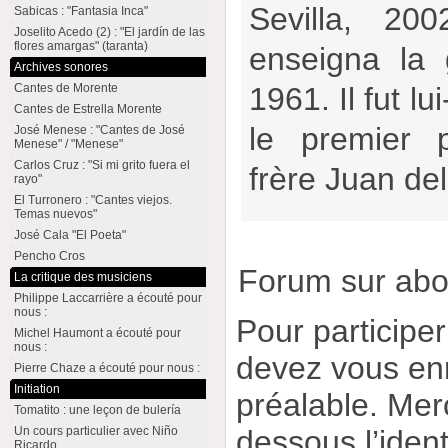
Sevilla, 20
Sabicas : "Fantasia Inca"
Joselito Acedo (2) : "El jardín de las
flores amargas" (taranta)
enseigna la
Archives sonores
Cantes de Morente
1961. Il fut l
Cantes de Estrella Morente
le premier 
José Menese : "Cantes de José
Menese" / "Menese"
Carlos Cruz : "Si mi grito fuera el
frère Juan de
rayo"
El Turronero : "Cantes viejos.
Temas nuevos"
José Cala "El Poeta"
Pencho Cros
Forum sur ab
La critique des musiciens
Philippe Laccarrière a écouté pour
nous :
Pour participe
Michel Haumont a écouté pour
nous :
devez vous enr
Pierre Chaze a écouté pour nous :
Initiation
préalable. Merc
Tomatito : une leçon de bulería
dessous l’ident
Un cours particulier avec Niño
Ricardo