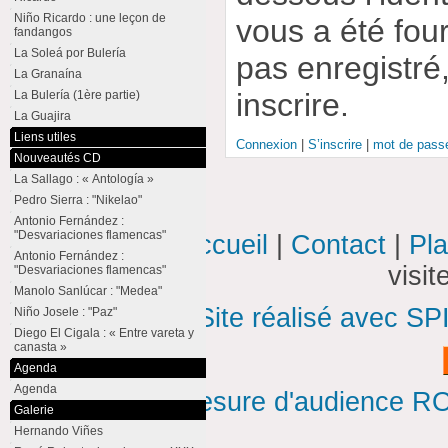
Niño Ricardo : une leçon de
vous a été four
fandangos
La Soleá por Bulería
pas enregistré
La Granaína
inscrire.
La Bulería (1ère partie)
La Guajira
Liens utiles
Connexion
|
S’inscrire
|
mot de passe
Nouveautés CD
La Sallago : « Antología »
Pedro Sierra : "Nikelao"
Antonio Fernández :
"Desvariaciones flamencas"
Accueil
|
Contact
|
Pla
Antonio Fernández :
visi
"Desvariaciones flamencas"
Manolo Sanlúcar : "Medea"
Site réalisé avec SP
Niño Josele : "Paz"
Diego El Cigala : « Entre vareta y
canasta »
Agenda
Agenda
Mesure d'audience ROI
Galerie
Hernando Viñes