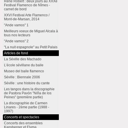
René Robert : deux jours au XXXe
Festival Flamenco de Nîmes -
carnet de bord
XXVI Festival Arte Flamenco /
Mont-de-Marsan, 2014
"Ande vamos" 1
Meilleurs voeux de Miguel Alcala à
tous nos lecteurs
"Ande vamos" 2
"La nuit espagnole" au Petit Palais
Articles de fond
La Séville des Machado
L’école sévillane du baile
Museo del baile flamenco
Séville : Biennale 2006
Séville : une histoire du cante
Les tangos dans la discographie
de Pastora Pavón "Niña de los
Peines" (première partie)
La discographie de Carmen
Linares - 2ème partie (1988 -
1997)
Concerts et spectacles
Concerts des ensembles
Kapsberger et Elyma