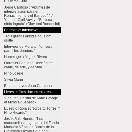
El Último Grito
Jorge Cardoso : "Apuntes de
interpretación para el
Renacimiento y el Barroco" / L’
Yriade - Cyril Auvity : "Barbara
ninfa ingrata" (Giovanni Bononcini)
Portraits et interviews
Trois grands artistes nous ont
quitté
Interview de Moraíto : "on sera
parmi les derniers."
Hommage à Miguel Rivera
Flores el Gaditano : lección de
cante, de arte, y de vida.
Niño Josele
Silvia Marín
Entretien avec Juan Carmona
Livres et films documentaires
"Ecoute" : un film de Anne Grange
et Miroslav Sebestik
Eusebio Rioja et Norberto Torres :"
Niño Ricardo"
Jesús Saiz Huedo : "Los
manuscritos de guitarra del Fondo
Manuela Vázquez-Barros de la
Biblioteca Lázaro Galdiano"