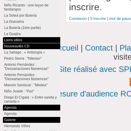
inscrire.
Niño Ricardo : une leçon de
fandangos
La Soleá por Bulería
Connexion
|
S’inscrire
|
mot de passe
La Granaína
La Bulería (1ère partie)
La Guajira
Liens utiles
Accueil
|
Contact
|
Pla
Nouveautés CD
La Sallago : « Antología »
visi
Pedro Sierra : "Nikelao"
Antonio Fernández :
Site réalisé avec SP
"Desvariaciones flamencas"
Antonio Fernández :
"Desvariaciones flamencas"
Manolo Sanlúcar : "Medea"
Niño Josele : "Paz"
Mesure d'audience ROI
Diego El Cigala : « Entre vareta y
canasta »
Agenda
Agenda
Galerie
Hernando Viñes