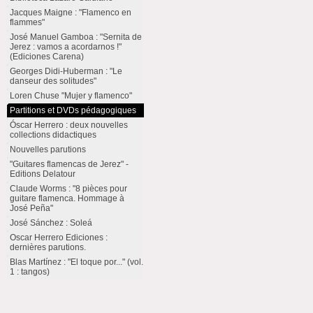
Jacques Maigne : "Flamenco en
flammes"
José Manuel Gamboa : "Sernita de
Jerez : vamos a acordarnos !"
(Ediciones Carena)
Georges Didi-Huberman : "Le
danseur des solitudes"
Loren Chuse "Mujer y flamenco"
Partitions et DVDs pédagogiques
Óscar Herrero : deux nouvelles
collections didactiques
Nouvelles parutions
"Guitares flamencas de Jerez" -
Editions Delatour
Claude Worms : "8 pièces pour
guitare flamenca. Hommage à
José Peña"
José Sánchez : Soleá
Oscar Herrero Ediciones :
dernières parutions.
Blas Martínez : "El toque por..." (vol.
1 : tangos)