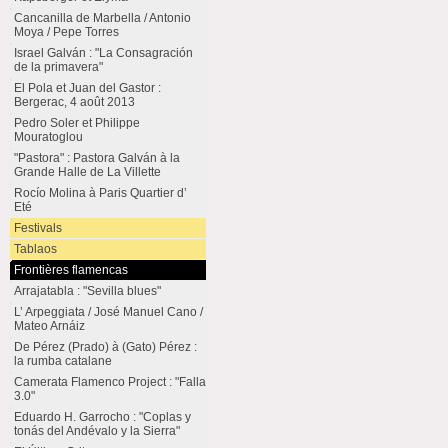
Cancanilla de Marbella / Antonio
Moya / Pepe Torres
Israel Galván : "La Consagración
de la primavera"
El Pola et Juan del Gastor :
Bergerac, 4 août 2013
Pedro Soler et Philippe
Mouratoglou
"Pastora" : Pastora Galván à la
Grande Halle de La Villette
Rocío Molina à Paris Quartier d’
Eté
Festivals
Tablaos
Frontières flamencas
Arrajatabla : "Sevilla blues"
L’ Arpeggiata / José Manuel Cano /
Mateo Arnáiz
De Pérez (Prado) à (Gato) Pérez :
la rumba catalane
Camerata Flamenco Project : "Falla
3.0"
Eduardo H. Garrocho : "Coplas y
tonás del Andévalo y la Sierra"