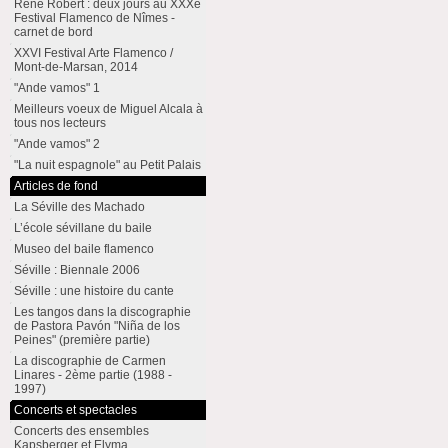
René Robert : deux jours au XXXe
Festival Flamenco de Nîmes -
carnet de bord
XXVI Festival Arte Flamenco /
Mont-de-Marsan, 2014
"Ande vamos" 1
Meilleurs voeux de Miguel Alcala à
tous nos lecteurs
"Ande vamos" 2
"La nuit espagnole" au Petit Palais
Articles de fond
La Séville des Machado
L’école sévillane du baile
Museo del baile flamenco
Séville : Biennale 2006
Séville : une histoire du cante
Les tangos dans la discographie
de Pastora Pavón "Niña de los
Peines" (première partie)
La discographie de Carmen
Linares - 2ème partie (1988 -
1997)
Concerts et spectacles
Concerts des ensembles
Kapsberger et Elyma