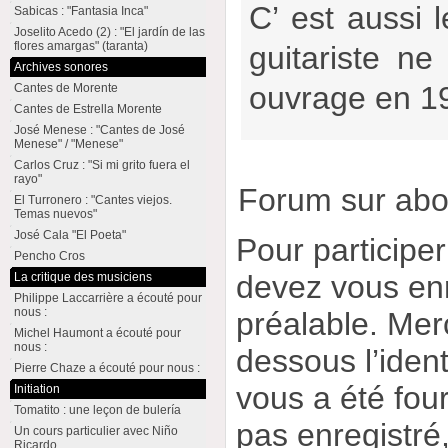
C’ est aussi l
Sabicas : "Fantasia Inca"
Joselito Acedo (2) : "El jardín de las
flores amargas" (taranta)
guitariste ne
Archives sonores
ouvrage en 1
Cantes de Morente
Cantes de Estrella Morente
José Menese : "Cantes de José
Menese" / "Menese"
Carlos Cruz : "Si mi grito fuera el
rayo"
Forum sur ab
El Turronero : "Cantes viejos.
Temas nuevos"
José Cala "El Poeta"
Pour participe
Pencho Cros
devez vous enr
La critique des musiciens
Philippe Laccarrière a écouté pour
nous :
préalable. Merc
Michel Haumont a écouté pour
nous :
dessous l’ident
Pierre Chaze a écouté pour nous :
vous a été four
Initiation
Tomatito : une leçon de bulería
pas enregistré
Un cours particulier avec Niño
Ricardo