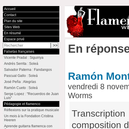
Accueil
Contact
Plan du site
Sites Web
En résumé
Espace privé
En réponse
Falsetas françaises
Vicente Pradal : Siguiriya
Andrés Serrita : Soleá
Salvador Paterna : Fandangos
Ramón Mont
Pascual Gallo : Soleá
José Peña : Alegrías
vendredi 8 nove
Ramón Cueto : Soleá
Worms
Serge Lopez : "Recuerdos de Juan
Luis"
Pédagogie et flamenco
Réflexions sur la pratique musicale
Transcripti
Un mois à la Fondation Cristina
Heeren
composition 
Aprende guitarra flamenca con