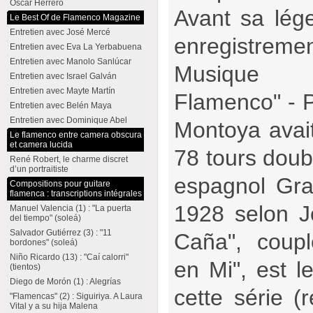
Oscar Herrero
Avant sa lége
Le Best Of de Flamenco Magazine
Entretien avec José Mercé
enregistreme
Entretien avec Eva La Yerbabuena
Entretien avec Manolo Sanlúcar
Musique (
Entretien avec Israel Galván
Entretien avec Mayte Martín
Flamenco" - 
Entretien avec Belén Maya
Entretien avec Dominique Abel
Montoya avait
Le flamenco entre camera obscura
et camera lucida
78 tours doubl
René Robert, le charme discret
d’un portraitiste
espagnol Gr
Compositions pour guitare
flamenca : transcriptions intégrales
1928 selon J
Manuel Valencia (1) : "La puerta
del tiempo" (soleá)
Salvador Gutiérrez (3) : "11
Caña", coup
bordones" (soleá)
Niño Ricardo (13) : "Caí calorri"
en Mi", est l
(tientos)
Diego de Morón (1) : Alegrías
cette série (
"Flamencas" (2) : Siguiriya. A Laura
Vital y a su hija Malena