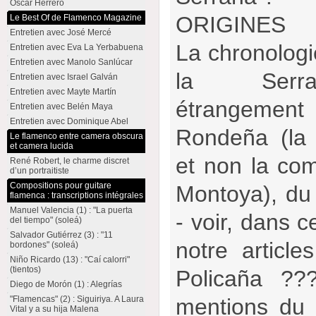
Oscar Herrero
ORIGINES
Le Best Of de Flamenco Magazine
Entretien avec José Mercé
La chronologi
Entretien avec Eva La Yerbabuena
Entretien avec Manolo Sanlúcar
la Serra
Entretien avec Israel Galván
Entretien avec Mayte Martín
étrangemen
Entretien avec Belén Maya
Entretien avec Dominique Abel
Rondeña (la 
Le flamenco entre camera obscura
et camera lucida
et non la co
René Robert, le charme discret
d’un portraitiste
Compositions pour guitare
Montoya), du
flamenca : transcriptions intégrales
Manuel Valencia (1) : "La puerta
- voir, dans 
del tiempo" (soleá)
Salvador Gutiérrez (3) : "11
notre articl
bordones" (soleá)
Niño Ricardo (13) : "Caí calorri"
(tientos)
Policaña ??
Diego de Morón (1) : Alegrías
"Flamencas" (2) : Siguiriya. A Laura
mentions du 
Vital y a su hija Malena