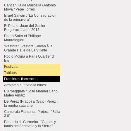
Cancanilla de Marbella / Antonio
Moya / Pepe Torres
Israel Galván : "La Consagración
de la primavera"
El Pola et Juan del Gastor :
Bergerac, 4 août 2013
Pedro Soler et Philippe
Mouratoglou
"Pastora" : Pastora Galván à la
Grande Halle de La Villette
Rocío Molina à Paris Quartier d’
Eté
Festivals
Tablaos
Frontières flamencas
Arrajatabla : "Sevilla blues"
L’ Arpeggiata / José Manuel Cano /
Mateo Arnáiz
De Pérez (Prado) à (Gato) Pérez :
la rumba catalane
Camerata Flamenco Project : "Falla
3.0"
Eduardo H. Garrocho : "Coplas y
tonás del Andévalo y la Sierra"