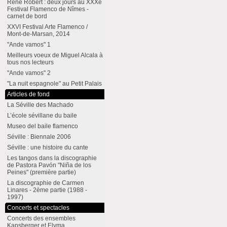
René Robert : deux jours au XXXe
Festival Flamenco de Nîmes -
carnet de bord
XXVI Festival Arte Flamenco /
Mont-de-Marsan, 2014
"Ande vamos" 1
Meilleurs voeux de Miguel Alcala à
tous nos lecteurs
"Ande vamos" 2
"La nuit espagnole" au Petit Palais
Articles de fond
La Séville des Machado
L’école sévillane du baile
Museo del baile flamenco
Séville : Biennale 2006
Séville : une histoire du cante
Les tangos dans la discographie
de Pastora Pavón "Niña de los
Peines" (première partie)
La discographie de Carmen
Linares - 2ème partie (1988 -
1997)
Concerts et spectacles
Concerts des ensembles
Kapsberger et Elyma