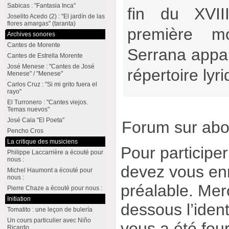
Sabicas : "Fantasia Inca"
fin du XVII
Joselito Acedo (2) : "El jardín de las
flores amargas" (taranta)
première m
Archives sonores
Cantes de Morente
Serrana appara
Cantes de Estrella Morente
José Menese : "Cantes de José
répertoire lyr
Menese" / "Menese"
Carlos Cruz : "Si mi grito fuera el
rayo"
El Turronero : "Cantes viejos.
Temas nuevos"
José Cala "El Poeta"
Forum sur ab
Pencho Cros
La critique des musiciens
Pour participe
Philippe Laccarrière a écouté pour
nous :
devez vous enr
Michel Haumont a écouté pour
nous :
préalable. Merc
Pierre Chaze a écouté pour nous :
Initiation
dessous l’ident
Tomatito : une leçon de bulería
Un cours particulier avec Niño
vous a été four
Ricardo