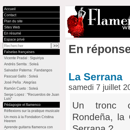
Accueil
Contact
Plan du site
Sites Web
En résumé
Espace privé
En réponse
Falsetas françaises
Vicente Pradal : Siguiriya
Andrés Serrita : Soleá
Salvador Paterna : Fandangos
La Serrana
Pascual Gallo : Soleá
José Peña : Alegrías
samedi 7 juillet
Ramón Cueto : Soleá
Serge Lopez : "Recuerdos de Juan
Luis"
Un tronc 
Pédagogie et flamenco
Réflexions sur la pratique musicale
Rondeña, la 
Un mois à la Fondation Cristina
Heeren
Serrana ?
Aprende guitarra flamenca con