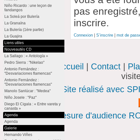
Niño Ricardo : une leçon de
pas enregistré
fandangos
La Soleá por Bulería
inscrire.
La Granaína
La Bulería (1ère partie)
Connexion
|
S’inscrire
|
mot de passe
La Guajira
Liens utiles
Nouveautés CD
La Sallago : « Antología »
Pedro Sierra : "Nikelao"
Accueil
|
Contact
|
Pla
Antonio Fernández :
"Desvariaciones flamencas"
visi
Antonio Fernández :
"Desvariaciones flamencas"
Site réalisé avec SP
Manolo Sanlúcar : "Medea"
Niño Josele : "Paz"
Diego El Cigala : « Entre vareta y
canasta »
Mesure d'audience ROI
Agenda
Agenda
Galerie
Hernando Viñes