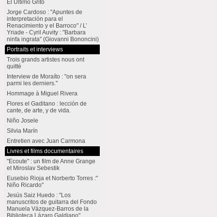
El Último Grito
Jorge Cardoso : "Apuntes de
interpretación para el
Renacimiento y el Barroco" / L’
Yriade - Cyril Auvity : "Barbara
ninfa ingrata" (Giovanni Bononcini)
Portraits et interviews
Trois grands artistes nous ont
quitté
Interview de Moraíto : "on sera
parmi les derniers."
Hommage à Miguel Rivera
Flores el Gaditano : lección de
cante, de arte, y de vida.
Niño Josele
Silvia Marín
Entretien avec Juan Carmona
Livres et films documentaires
"Ecoute" : un film de Anne Grange
et Miroslav Sebestik
Eusebio Rioja et Norberto Torres :"
Niño Ricardo"
Jesús Saiz Huedo : "Los
manuscritos de guitarra del Fondo
Manuela Vázquez-Barros de la
Biblioteca Lázaro Galdiano"