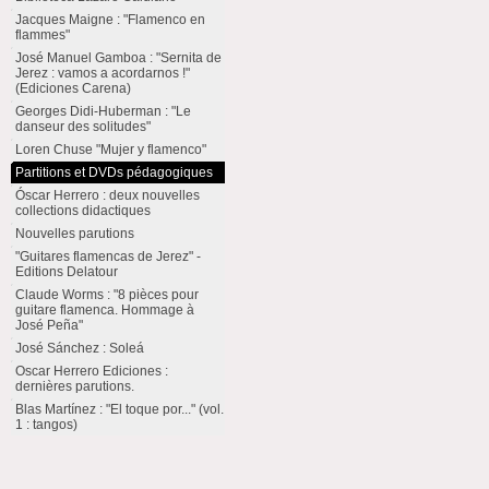
Jacques Maigne : "Flamenco en
flammes"
José Manuel Gamboa : "Sernita de
Jerez : vamos a acordarnos !"
(Ediciones Carena)
Georges Didi-Huberman : "Le
danseur des solitudes"
Loren Chuse "Mujer y flamenco"
Partitions et DVDs pédagogiques
Óscar Herrero : deux nouvelles
collections didactiques
Nouvelles parutions
"Guitares flamencas de Jerez" -
Editions Delatour
Claude Worms : "8 pièces pour
guitare flamenca. Hommage à
José Peña"
José Sánchez : Soleá
Oscar Herrero Ediciones :
dernières parutions.
Blas Martínez : "El toque por..." (vol.
1 : tangos)