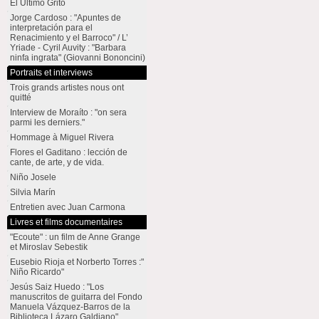
El Último Grito
Jorge Cardoso : "Apuntes de
interpretación para el
Renacimiento y el Barroco" / L’
Yriade - Cyril Auvity : "Barbara
ninfa ingrata" (Giovanni Bononcini)
Portraits et interviews
Trois grands artistes nous ont
quitté
Interview de Moraíto : "on sera
parmi les derniers."
Hommage à Miguel Rivera
Flores el Gaditano : lección de
cante, de arte, y de vida.
Niño Josele
Silvia Marín
Entretien avec Juan Carmona
Livres et films documentaires
"Ecoute" : un film de Anne Grange
et Miroslav Sebestik
Eusebio Rioja et Norberto Torres :"
Niño Ricardo"
Jesús Saiz Huedo : "Los
manuscritos de guitarra del Fondo
Manuela Vázquez-Barros de la
Biblioteca Lázaro Galdiano"