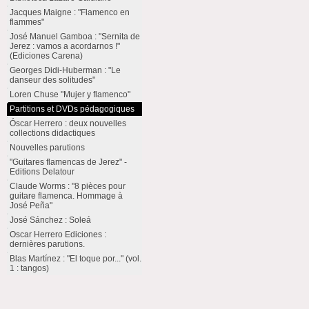
Jacques Maigne : "Flamenco en
flammes"
José Manuel Gamboa : "Sernita de
Jerez : vamos a acordarnos !"
(Ediciones Carena)
Georges Didi-Huberman : "Le
danseur des solitudes"
Loren Chuse "Mujer y flamenco"
Partitions et DVDs pédagogiques
Óscar Herrero : deux nouvelles
collections didactiques
Nouvelles parutions
"Guitares flamencas de Jerez" -
Editions Delatour
Claude Worms : "8 pièces pour
guitare flamenca. Hommage à
José Peña"
José Sánchez : Soleá
Oscar Herrero Ediciones :
dernières parutions.
Blas Martínez : "El toque por..." (vol.
1 : tangos)