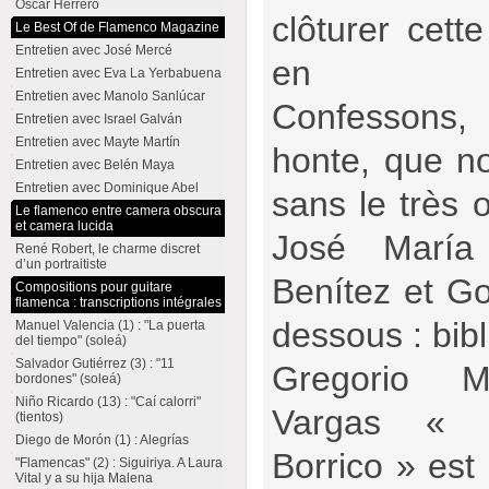
Oscar Herrero
clôturer cett
Le Best Of de Flamenco Magazine
Entretien avec José Mercé
en comm
Entretien avec Eva La Yerbabuena
Entretien avec Manolo Sanlúcar
Confessons
Entretien avec Israel Galván
Entretien avec Mayte Martín
honte, que no
Entretien avec Belén Maya
Entretien avec Dominique Abel
sans le très 
Le flamenco entre camera obscura
et camera lucida
José María 
René Robert, le charme discret
d’un portraitiste
Benítez et Go
Compositions pour guitare
flamenca : transcriptions intégrales
dessous : bibl
Manuel Valencia (1) : "La puerta
del tiempo" (soleá)
Salvador Gutiérrez (3) : "11
Gregorio M
bordones" (soleá)
Niño Ricardo (13) : "Caí calorri"
Vargas « 
(tientos)
Diego de Morón (1) : Alegrías
Borrico » est 
"Flamencas" (2) : Siguiriya. A Laura
Vital y a su hija Malena