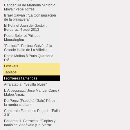
Cancanilla de Marbella / Antonio
Moya / Pepe Torres
Israel Galván : "La Consagración
de la primavera"
El Pola et Juan del Gastor :
Bergerac, 4 août 2013
Pedro Soler et Philippe
Mouratoglou
"Pastora" : Pastora Galván à la
Grande Halle de La Villette
Rocío Molina à Paris Quartier d’
Eté
Festivals
Tablaos
Frontières flamencas
Arrajatabla : "Sevilla blues"
L’ Arpeggiata / José Manuel Cano /
Mateo Arnáiz
De Pérez (Prado) à (Gato) Pérez :
la rumba catalane
Camerata Flamenco Project : "Falla
3.0"
Eduardo H. Garrocho : "Coplas y
tonás del Andévalo y la Sierra"