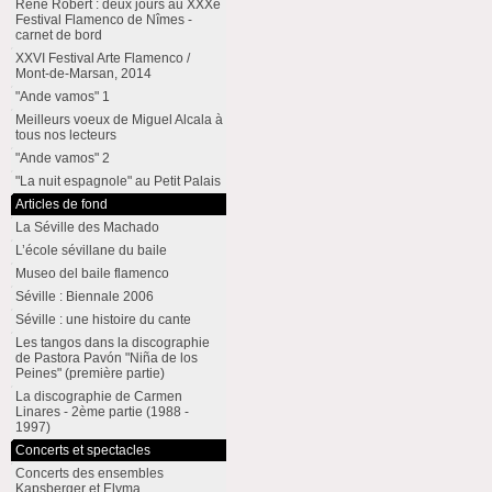
René Robert : deux jours au XXXe
Festival Flamenco de Nîmes -
carnet de bord
XXVI Festival Arte Flamenco /
Mont-de-Marsan, 2014
"Ande vamos" 1
Meilleurs voeux de Miguel Alcala à
tous nos lecteurs
"Ande vamos" 2
"La nuit espagnole" au Petit Palais
Articles de fond
La Séville des Machado
L’école sévillane du baile
Museo del baile flamenco
Séville : Biennale 2006
Séville : une histoire du cante
Les tangos dans la discographie
de Pastora Pavón "Niña de los
Peines" (première partie)
La discographie de Carmen
Linares - 2ème partie (1988 -
1997)
Concerts et spectacles
Concerts des ensembles
Kapsberger et Elyma