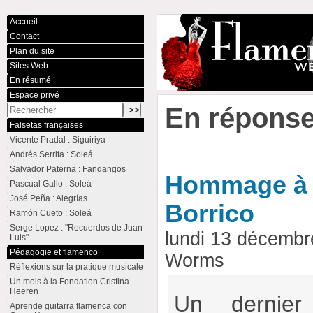
Accueil
Contact
Plan du site
Sites Web
En résumé
Espace privé
En réponse
Falsetas françaises
Vicente Pradal : Siguiriya
Andrés Serrita : Soleá
Salvador Paterna : Fandangos
Hommage à T
Pascual Gallo : Soleá
José Peña : Alegrías
Borrico
Ramón Cueto : Soleá
Serge Lopez : "Recuerdos de Juan
lundi 13 décembr
Luis"
Pédagogie et flamenco
Worms
Réflexions sur la pratique musicale
Un mois à la Fondation Cristina
Heeren
Un dernier
Aprende guitarra flamenca con