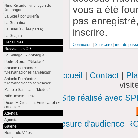
Niño Ricardo : une leçon de
vous a été four
fandangos
La Soleá por Bulería
pas enregistré
La Granaína
inscrire.
La Bulería (1ère partie)
La Guajira
Liens utiles
Connexion
|
S’inscrire
|
mot de passe
Nouveautés CD
La Sallago : « Antología »
Pedro Sierra : "Nikelao"
Antonio Fernández :
"Desvariaciones flamencas"
Accueil
|
Contact
|
Pla
Antonio Fernández :
visi
"Desvariaciones flamencas"
Manolo Sanlúcar : "Medea"
Site réalisé avec SP
Niño Josele : "Paz"
Diego El Cigala : « Entre vareta y
canasta »
Agenda
Agenda
Mesure d'audience ROI
Galerie
Hernando Viñes