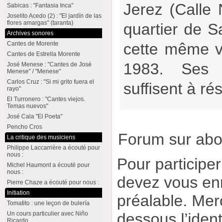
Jerez (Calle
Sabicas : "Fantasia Inca"
Joselito Acedo (2) : "El jardín de las
flores amargas" (taranta)
quartier de S
Archives sonores
Cantes de Morente
cette même v
Cantes de Estrella Morente
1983. Ses 
José Menese : "Cantes de José
Menese" / "Menese"
Carlos Cruz : "Si mi grito fuera el
suffisent à r
rayo"
El Turronero : "Cantes viejos.
Temas nuevos"
José Cala "El Poeta"
Pencho Cros
Forum sur ab
La critique des musiciens
Philippe Laccarrière a écouté pour
nous :
Pour participe
Michel Haumont a écouté pour
nous :
devez vous enr
Pierre Chaze a écouté pour nous :
Initiation
préalable. Merc
Tomatito : une leçon de bulería
dessous l’ident
Un cours particulier avec Niño
Ricardo