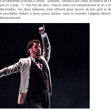
 accelerando d’Alcalá à Utrera : soleares, romance por soleá et bulería de Ut
or mi corral...
"). Une fois de plus, chacun selon son tempérament et en s’e
ditionnelles, les deux bailaores nous offrirent deux leçons de bon goût et 
t escobillas réduits à leurs justes durées, sans la moindre vulgarité démons
laborieusement.