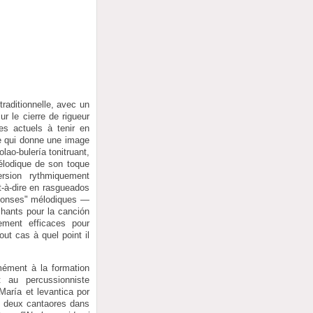
traditionnelle, avec un
r le cierre de rigueur
es actuels à tenir en
ce qui donne une image
lao-bulería tonitruant,
élodique de son toque
rsion rythmiquement
t-à-dire en rasgueados
éponses" mélodiques —
chants pour la canción
ement efficaces pour
ut cas à quel point il
mément à la formation
 au percussionniste
María et levantica por
s deux cantaores dans