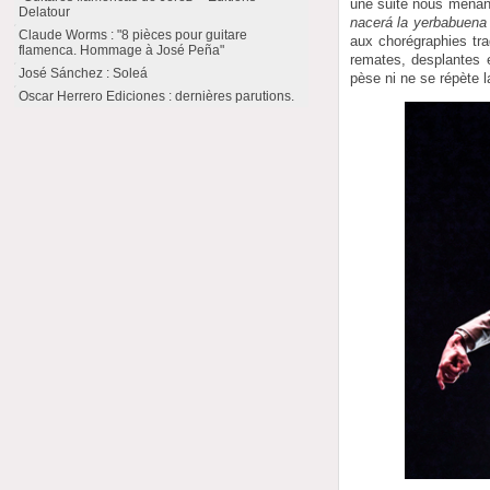
une suite nous menant
Delatour
nacerá la yerbabuena p
Claude Worms : "8 pièces pour guitare
aux chorégraphies tra
flamenca. Hommage à José Peña"
remates, desplantes e
José Sánchez : Soleá
pèse ni ne se répète 
Oscar Herrero Ediciones : dernières parutions.