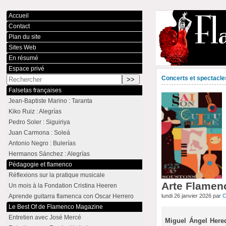
Accueil
Contact
Plan du site
Sites Web
En résumé
Espace privé
Concerts et spectacle
Falsetas françaises
Jean-Baptiste Marino : Taranta
Kiko Ruiz : Alegrías
Pedro Soler : Siguiriya
Juan Carmona : Soleá
Antonio Negro : Bulerías
Hermanos Sánchez : Alegrías
Pédagogie et flamenco
Réflexions sur la pratique musicale
Arte Flamenc
Un mois à la Fondation Cristina Heeren
Aprende guitarra flamenca con Oscar Herrero
lundi 26 janvier 2026 par
C
Le Best Of de Flamenco Magazine
Entretien avec José Mercé
Miguel Ángel Hered