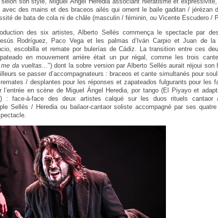
elon son style, Miguel Ángel Heredia associant hiératisme et expressivité,
ux avec des mains et des braceos ailés qui ornent le baile gaditan / jérézan 
ssité de bata de cola ni de châle (masculin / féminin, ou Vicente Escudero / 
oduction des six artistes, Alberto Sellés commença le spectacle par des
sús Rodríguez, Paco Vega et les palmas d’Iván Carpio et Juan de la 
ncio, escobilla et remate por bulerías de Cádiz. La transition entre ces d
ateado en mouvement arrière était un pur régal, comme les trois cantes,
 me da vueltas...
") dont la sobre version par Alberto Sellés aurait réjoui so
d’ailleurs se passer d’accompagnateurs : braceos et cante simultanés pour soul
emates / desplantes pour les réponses et zapateados fulgurants pour les fa
 l’entrée en scène de Miguel Ángel Heredia, por tango (El Piyayo et adapt
o) : face-à-face des deux artistes calqué sur les duos rituels cantaor 
ple Sellés / Heredia ou bailaor-cantaor soliste accompagné par ses quatre
spectacle.