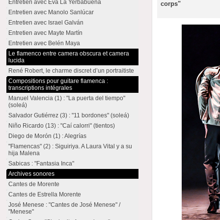
Entretien avec Eva La Yerbabuena
corps"
Entretien avec Manolo Sanlúcar
Entretien avec Israel Galván
Entretien avec Mayte Martín
Entretien avec Belén Maya
Le flamenco entre camera obscura et camera
lucida
René Robert, le charme discret d’un portraitiste
Compositions pour guitare flamenca :
transcriptions intégrales
Manuel Valencia (1) : "La puerta del tiempo"
(soleá)
Salvador Gutiérrez (3) : "11 bordones" (soleá)
Niño Ricardo (13) : "Caí calorri" (tientos)
Diego de Morón (1) : Alegrías
"Flamencas" (2) : Siguiriya. A Laura Vital y a su
hija Malena
Sabicas : "Fantasia Inca"
Archives sonores
Cantes de Morente
Cantes de Estrella Morente
José Menese : "Cantes de José Menese" /
"Menese"