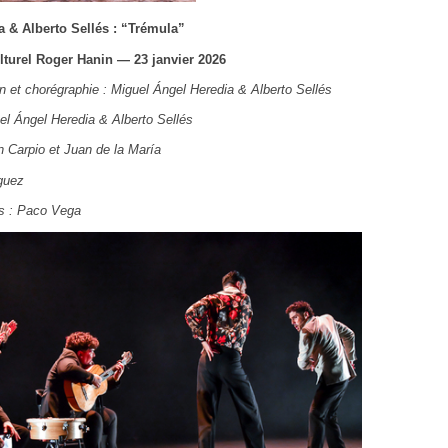
 & Alberto Sellés : “Trémula”
lturel Roger Hanin — 23 janvier 2026
ion et chorégraphie : Miguel Ángel Heredia & Alberto Sellés
el Ángel Heredia & Alberto Sellés
n Carpio et Juan de la María
guez
s : Paco Vega