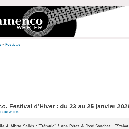
s
Festivals
>
o. Festival d’Hiver : du 23 au 25 janvier 202
laude Worms
ia & Albrto Sellés : "Trémula" / Ana Pérez & José Sánchez : "Stabat