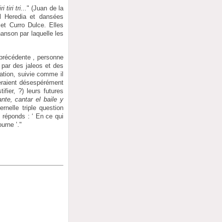
ri tiri tri...
" (Juan de la
el Heredia et dansées
et Curro Dulce. Elles
hanson par laquelle les
a précédente , personne
 par des jaleos et des
ation, suivie comme il
eraient désespérément
fier, ?) leurs futures
ante, cantar el baile y
rnelle triple question
réponds : ‘ En ce qui
urne ’."