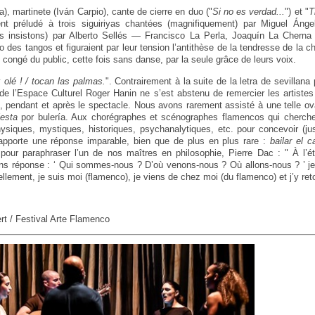
), martinete (Iván Carpio), cante de cierre en duo ("
Si no es verdad...
") et "
Ti
nt préludé à trois siguiriyas chantées (magnifiquement) par Miguel Áng
s insistons) par Alberto Sellés — Francisco La Perla, Joaquín La Cherna 
uo des tangos et figuraient par leur tension l’antithèse de la tendresse de la c
congé du public, cette fois sans danse, par la seule grâce de leurs voix.
 olé ! / tocan las palmas.
". Contrairement à la suite de la letra de sevillan
de l’Espace Culturel Roger Hanin ne s’est abstenu de remercier les artistes
 pendant et après le spectacle. Nous avons rarement assisté à une telle ov
iesta
por bulería. Aux chorégraphes et scénographes flamencos qui cherch
iques, mystiques, historiques, psychanalytiques, etc. pour concevoir (justi
apporte une réponse imparable, bien que de plus en plus rare :
bailar el c
pour paraphraser l’un de nos maîtres en philosophie, Pierre Dac : " À l’éte
ns réponse : ‘ Qui sommes-nous ? D’où venons-nous ? Où allons-nous ? ’ je 
ement, je suis moi (flamenco), je viens de chez moi (du flamenco) et j’y reto
rt / Festival Arte Flamenco