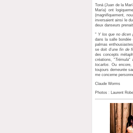
Toná (Juan de la María
María) ont logiqueme
(magnifiquement, nou
inversaient ainsi le d
deux danseurs prenait 
"
Y los que no dicen ¡
dans la salle bondée 
palmas enthousiastes,
se doit d’une
fin de f
des concepts métaphys
créations, "
Trémula
" 
tocarlos
. Ou encore, 
toujours demeurée sa
me concerne personnell
Claude Worms
Photos : Laurent Robe