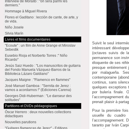
Interview de Moraíto : "on sera parmi les
derniers."
Hommage à Miguel Rivera
Flores el Gaditano : lección de cante, de arte, y
de vida.
Niño Josele
Silvia Marín
Livres et films documentaires
Suivit le seul intermè
"Ecoute" : un film de Anne Grange et Miroslav
intéressant développe
Sebestik
(octaves suivis de l
Eusebio Rioja et Norberto Torres :" Niño
permanence son instru
Ricardo"
éloquente de ses référ
Jesús Saiz Huedo : "Los manuscritos de guitarra
presque entièrement 
del Fondo Manuela Vázquez-Barros de la
por malagueña. Ses
Biblioteca Lázaro Galdiano"
contemporaine (abonda
Jacques Maigne : "Flamenco en flammes"
continus, sans silen
José Manuel Gamboa : "Sernita de Jerez :
quelques exceptions t
vamos a acordarnos !" (Ediciones Carena)
por bulería finale.
Georges Didi-Huberman : "Le danseur des
l’accompagnement du b
solitudes"
prenait plaisir à parta
Partitions et DVDs pédagogiques
Pour la première foi
Óscar Herrero : deux nouvelles collections
usuelle du cuadro 
didactiques
l’accompagnement. D’a
Nouvelles parutions
taranto par Iván Car
"Guitares flamencas de Jerez" - Editions