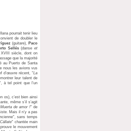
llana pourrait tenir lieu
 convient de doubler le
ríguez
(guitare),
Paco
erto Sellés
(danse
et
XVIII siècle, dont on
passage que la majorité
né au Puerto de Santa
ue nous les avions vus
ef d’œuvre récent, "
La
ontrer leur talent de
, à tel point que l’un
en os), c’est bien ainsi
ante, même s’il s’agit
 Muerta de amor !
" de
iste. Mais il n’y a pas
’ancienne", sans temps
"
Cállate
" chantée main
on prouve le mouvement