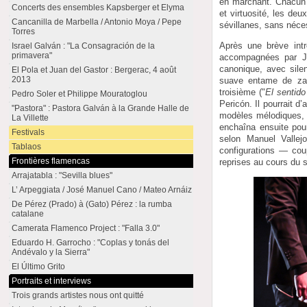
en marchant. Chacun s
Concerts des ensembles Kapsberger et Elyma
et virtuosité, les de
Cancanilla de Marbella / Antonio Moya / Pepe
sévillanes, sans néce
Torres
Après une brève intr
Israel Galván : "La Consagración de la
primavera"
accompagnées par Je
canonique, avec sile
El Pola et Juan del Gastor : Bergerac, 4 août
2013
suave entame de zap
troisième ("
El sentido
Pedro Soler et Philippe Mouratoglou
Pericón. Il pourrait 
"Pastora" : Pastora Galván à la Grande Halle de
modèles mélodiques, r
La Villette
enchaîna ensuite pour
Festivals
selon Manuel Vallej
Tablaos
configurations — cou
Frontières flamencas
reprises au cours du 
Arrajatabla : "Sevilla blues"
L’ Arpeggiata / José Manuel Cano / Mateo Arnáiz
De Pérez (Prado) à (Gato) Pérez : la rumba
catalane
Camerata Flamenco Project : "Falla 3.0"
Eduardo H. Garrocho : "Coplas y tonás del
Andévalo y la Sierra"
El Último Grito
Portraits et interviews
Trois grands artistes nous ont quitté