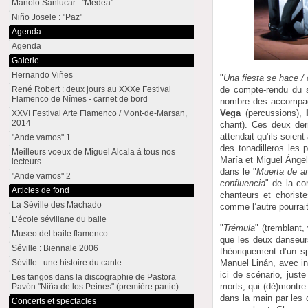
Manolo Sanlúcar : "Medea"
Niño Josele : "Paz"
Agenda
Agenda
Galerie
Hernando Viñes
"
Una fiesta se hace / c
René Robert : deux jours au XXXe Festival
de compte-rendu du 
Flamenco de Nîmes - carnet de bord
nombre des accompagn
Vega
(percussions),
XXVI Festival Arte Flamenco / Mont-de-Marsan,
2014
chant). Ces deux dern
attendait qu’ils soien
"Ande vamos" 1
des tonadilleros les
Meilleurs voeux de Miguel Alcala à tous nos
María et Miguel Ángel
lecteurs
dans le "
Muerta de a
"Ande vamos" 2
confluencia
" de la co
Articles de fond
chanteurs et chorist
La Séville des Machado
comme l’autre pourrait
L’école sévillane du baile
"
Trémula
" (tremblant,
Museo del baile flamenco
que les deux danseurs
Séville : Biennale 2006
théoriquement d’un sp
Manuel Linán, avec inv
Séville : une histoire du cante
ici de scénario, just
Les tangos dans la discographie de Pastora
morts, qui (dé)montre 
Pavón "Niña de los Peines" (première partie)
dans la main par les 
Concerts et spectacles