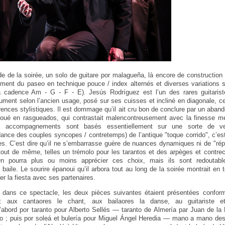
de de la soirée, un solo de guitare por malagueña, là encore de construction 
ment du paseo en technique pouce / index alternés et diverses variations su
a cadence Am - G - F - E). Jesús Rodríguez est l’un des rares guitarist
ment selon l’ancien usage, posé sur ses cuisses et incliné en diagonale, 
ences stylistiques. Il est dommage qu’il ait cru bon de conclure par un abando
joué en rasgueados, qui contrastait malencontreusement avec la finesse m
 accompagnements sont basés essentiellement sur une sorte de ve
nce des couples syncopes / contretemps) de l’antique "toque corrido", c’es
ces. C’est dire qu’il ne s’embarrasse guère de nuances dynamiques ni de "r
out de même, telles un trémolo pour les tarantos et des arpèges et contre
 On pourra plus ou moins apprécier ces choix, mais ils sont redoutabl
aile. Le sourire épanoui qu’il arbora tout au long de la soirée montrait en to
ger la fiesta avec ses partenaires.
s dans ce spectacle, les deux pièces suivantes étaient présentées confor
: aux cantaores le chant, aux bailaores la danse, au guitariste et
bord por taranto pour Alberto Sellés — taranto de Almería par Juan de la 
pio ; puis por soleá et bulería pour Miguel Ángel Heredia — mano a mano de