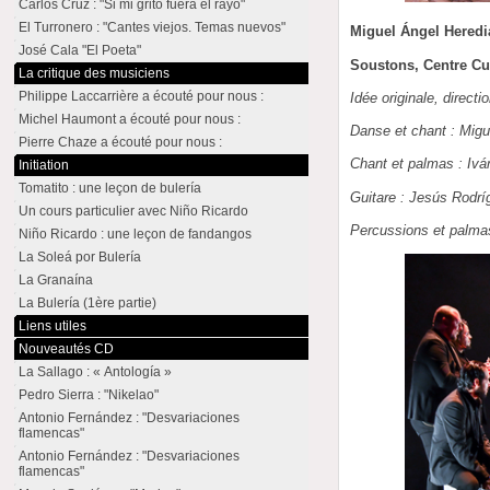
Carlos Cruz : "Si mi grito fuera el rayo"
El Turronero : "Cantes viejos. Temas nuevos"
Miguel Ángel Heredia
José Cala "El Poeta"
Soustons, Centre Cu
La critique des musiciens
Philippe Laccarrière a écouté pour nous :
Idée originale, direct
Michel Haumont a écouté pour nous :
Danse et chant : Migu
Pierre Chaze a écouté pour nous :
Chant et palmas : Ivá
Initiation
Tomatito : une leçon de bulería
Guitare : Jesús Rodrí
Un cours particulier avec Niño Ricardo
Percussions et palma
Niño Ricardo : une leçon de fandangos
La Soleá por Bulería
La Granaína
La Bulería (1ère partie)
Liens utiles
Nouveautés CD
La Sallago : « Antología »
Pedro Sierra : "Nikelao"
Antonio Fernández : "Desvariaciones
flamencas"
Antonio Fernández : "Desvariaciones
flamencas"