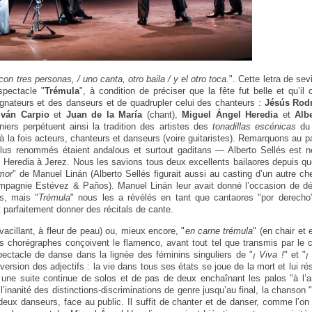
on tres personas, / uno canta, otro baila / y el otro toca.
". Cette letra de sevi
spectacle "
Trémula
", à condition de préciser que la fête fut belle et qu’il
ateurs et des danseurs et de quadrupler celui des chanteurs :
Jésús Rod
Iván Carpio
et
Juan de la María
(chant),
Miguel Ángel Heredia
et
Alb
iers perpétuent ainsi la tradition des artistes des
tonadillas escénicas
du 
t à la fois acteurs, chanteurs et danseurs (voire guitaristes). Remarquons au 
 plus renommés étaient andalous et surtout gaditans — Alberto Sellés est 
 Heredia à Jerez. Nous les savions tous deux excellents bailaores depuis q
mor
" de Manuel Linán (Alberto Sellés figurait aussi au casting d’un autre ch
mpagnie Estévez & Paños). Manuel Linán leur avait donné l’occasion de dém
es, mais "
Trémula
" nous les a révélés en tant que cantaores "por derecho"
 parfaitement donner des récitals de cante.
 vacillant, à fleur de peau) ou, mieux encore, "
en carne trémula
" (en chair et 
 chorégraphes conçoivent le flamenco, avant tout tel que transmis par le c
ectacle de danse dans la lignée des féminins singuliers de "
¡ Viva !
" et "
¡
ersion des adjectifs : la vie dans tous ses états se joue de la mort et lui rés
e une suite continue de solos et de pas de deux enchaînant les palos "à l
l’inanité des distinctions-discriminations de genre jusqu’au final, la chanson 
deux danseurs, face au public. Il suffit de chanter et de danser, comme l’