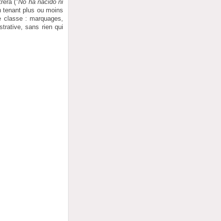
rera ("
No ha nacido ni
n tenant plus ou moins
de classe : marquages,
trative, sans rien qui