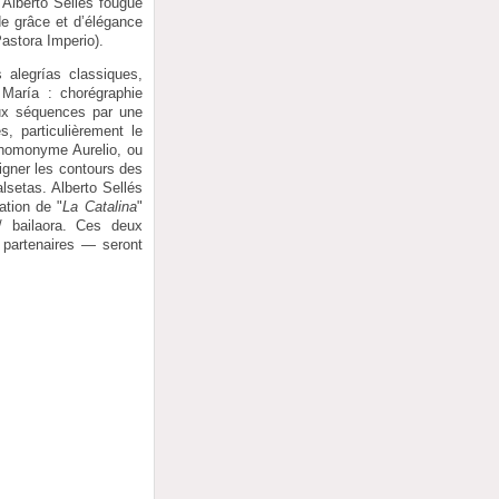
 Alberto Sellés fougue
de grâce et d’élégance
Pastora Imperio).
 alegrías classiques,
María : chorégraphie
eux séquences par une
 particulièrement le
n homonyme Aurelio, ou
igner les contours des
lsetas. Alberto Sellés
ation de "
La Catalina
"
/ bailaora. Ces deux
 partenaires — seront